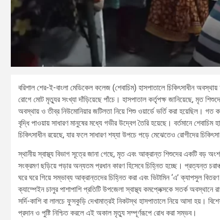
বরিশাল শের-ই-বাংলা মেডিকেল কলেজ (শেবাচিম) হাসপাতালে চিকিৎসাধীন অবস্থায় হাম
রোগে মোট মৃত্যুর সংখ্যা দাঁড়িয়েছে পাঁচে। হাসপাতাল কর্তৃপক্ষ জানিয়েছে, মৃ
অবস্থায় ও তীব্র নিউমোনিয়ার জটিলতা নিয়ে শিশু ওয়ার্ডে ভর্তি করা হয়েছিল। গত
বৃদ্ধি পাওয়ায় সাধারণ মানুষের মধ্যে গভীর উদ্বেগ তৈরি হয়েছে। বর্তমানে শেবাচি
চিকিৎসাধীন রয়েছে, যার ফলে সাধারণ শয্যা উপচে পড়ে মেঝেতেও রোগীদের চিকিৎসা
স্থানীয় স্বাস্থ্য বিভাগ সূত্রে জানা গেছে, মৃত এবং আক্রান্ত শিশুদের একটি বড় অ
সংক্রমণ ছড়িয়ে পড়ার অন্যতম প্রধান কারণ হিসেবে চিহ্নিত হচ্ছে। প্রত্যন্ত চ
ঘরে ঘরে গিয়ে সম্ভাব্য আক্রান্তদের চিহ্নিত করা এবং ভিটামিন ‘এ’ ক্যাপসুল বিতরণ ক
ক্যাম্পেইন চালুর পাশাপাশি প্রতিটি উপজেলা স্বাস্থ্য কমপ্লেক্সকে সতর্ক অবস্থানে র
সর্দি-কাশি বা লালচে ফুসকুড়ি দেখামাত্রই নিকটস্থ হাসপাতালে নিয়ে আসা হয়। ব
প্রদান ও পুষ্টি নিশ্চিত করলে এই অকাল মৃত্যু সম্পূর্ণরূপে রোধ করা সম্ভব।