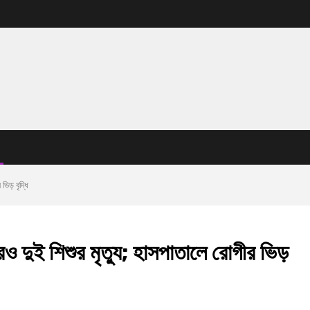
ভিড় বৃদ্ধি
আরও দুই শিশুর মৃত্যু; হাসপাতালে রোগীর ভিড়