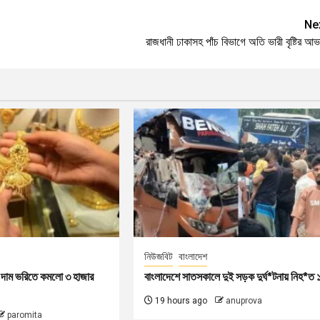
Ne
রাজধানী ঢাকাসহ পাঁচ বিভাগে অতি ভারী বৃষ্টির আ
নিউজবিট
বাংলাদেশ
ের দাম ভরিতে কমলো ৩ হাজার
বাংলাদেশে সাতসকালে দুই সড়ক দুর্ঘ*টনায় নিহ*ত 
19 hours ago
anuprova
paromita