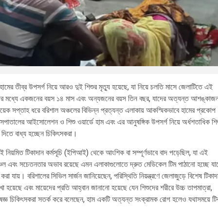
ের তীব্র উপসর্গ নিয়ে আরও দুই শিশুর মৃত্যু হয়েছে, যা নিয়ে চলতি মাসে জেলাটিতে এই
ত শিশুদের মধ্যে একজনের বয়স ১৪ মাস এবং অন্যজনের বয়স তিন বছর, যাদের অত্যন্ত আশঙ্কা
 কয়েক সপ্তাহ ধরে বরিশাল অঞ্চলের বিভিন্ন প্রত্যন্ত এলাকায় আকস্মিকভাবে হামের প্রকোপ
ম হাসপাতালের আইসোলেশন ও শিশু ওয়ার্ডে হাম এবং এর আনুষঙ্গিক উপসর্গ নিয়ে অর্ধশতাধিক শি
 দিতে বাধ্য হচ্ছেন চিকিৎসকরা।
ংশই নিয়মিত টিকাদান কর্মসূচি (ইপিআই) থেকে আংশিক বা সম্পূর্ণভাবে বাদ পড়েছিল, যা এই
রাঞ্চল এবং সচেতনতার অভাব রয়েছে এমন এলাকাগুলোতে দ্রুত মেডিকেল টিম পাঠানো হচ্ছে যা
রা যায়। বরিশালের সিভিল সার্জন জানিয়েছেন, পরিস্থিতি নিয়ন্ত্রণে জেলাজুড়ে বিশেষ টিকাদ
াখা হয়েছে এবং মায়েদের প্রতি আহ্বান জানানো হয়েছে যেন শিশুদের শরীরে উচ্চ তাপমাত্রা,
িশেষজ্ঞ চিকিৎসকরা সতর্ক করে বলেছেন, হাম একটি অত্যন্ত সংক্রামক রোগ হলেও যথাসময়ে টি