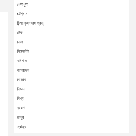
খেলাধুলা
চট্টগ্রাম
চিন্ময় কৃষ্ণ দাস প্রভু
টেক
ঢাকা
নিউজবিট
বরিশাল
বাংলাদেশ
বিজিবি
বিজ্ঞান
বিশ্ব
ব্যবসা
রংপুর
স্বাস্থ্য