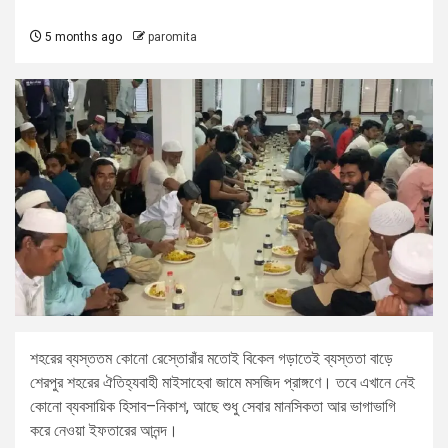
5 months ago
paromita
শহরের ব্যস্ততম কোনো রেস্তোরাঁর মতোই বিকেল গড়াতেই ব্যস্ততা বাড়ে
শেরপুর শহরের ঐতিহ্যবাহী মাইসাহেবা জামে মসজিদ প্রাঙ্গণে। তবে এখানে নেই
কোনো ব্যবসায়িক হিসাব–নিকাশ, আছে শুধু সেবার মানসিকতা আর ভাগাভাগি
করে নেওয়া ইফতারের আনন্দ।