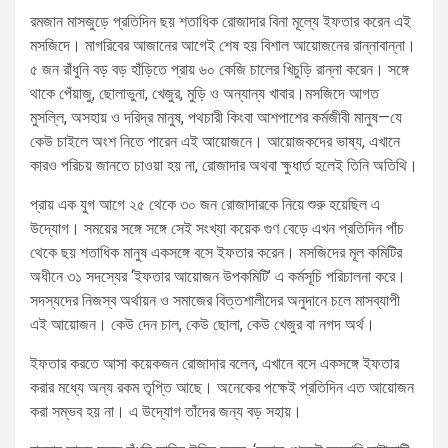
রমজান মাসজুড়ে প্রতিদিন ছয় শতাধিক রোজাদার বিনা মূল্যে ইফতার করেন এই
মসজিদে। মাগরিবের আজানের আগেই শেষ হয় বিশাল আয়োজনের রান্নাবান্না।
৫ জন রাঁধুনি বড় বড় হাঁড়িতে প্রায় ৬০ কেজি চালের খিচুড়ি রান্না করেন। সঙ্গে
থাকে পেঁয়াজু, ছোলাভুনা, খেজুর, মুড়ি ও অন্যান্য খাবার।মসজিদে আগত
মুসল্লি, অসহায় ও দরিদ্র মানুষ, পথচারী কিংবা আশপাশের কর্মজীবী মানুষ—যে
কেউ চাইলে অংশ নিতে পারেন এই আয়োজনে। আয়োজকদের ভাষ্য, এখানে
কারও পরিচয় জানতে চাওয়া হয় না, রোজাদার অথবা ক্ষুধার্ত হলেই তিনি অতিথি।
প্রায় এক যুগ আগে ২৫ থেকে ৩০ জন রোজাদারকে নিয়ে শুরু হয়েছিল এ
উদ্যোগ। সময়ের সঙ্গে সঙ্গে সেই সংখ্যা কয়েক গুণ বেড়ে এখন প্রতিদিন পাঁচ
থেকে ছয় শতাধিক মানুষ একসঙ্গে বসে ইফতার করেন। মসজিদের মূল কমিটির
অধীনে ৩১ সদস্যের ‘ইফতার আয়োজন উপকমিটি’ এ কর্মসূচি পরিচালনা করে।
সদস্যদের নিজস্ব অর্থায়ন ও সমাজের বিত্তশালীদের অনুদানে চলে মাসব্যাপী
এই আয়োজন। কেউ দেন চাল, কেউ ছোলা, কেউ খেজুর বা নগদ অর্থ।
ইফতার করতে আসা কয়েকজন রোজাদার বলেন, এখানে বসে একসঙ্গে ইফতার
করার মধ্যে অন্য রকম তৃপ্তি আছে। অনেকের পক্ষেই প্রতিদিন এত আয়োজন
করা সম্ভব হয় না। এ উদ্যোগ তাঁদের জন্য বড় সহায়।