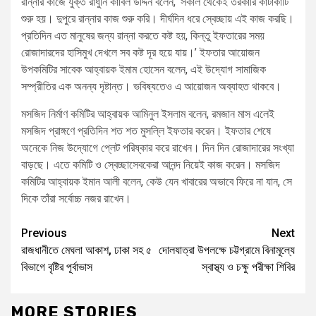
রান্নার কাজে যুক্ত রাঁধুনি কাবিল উদ্দিন বলেন, ‘সকাল থেকেই তরকারি কাটাকাটি
শুরু হয়। দুপুরে রান্নার কাজ শুরু করি। দীর্ঘদিন ধরে স্বেচ্ছায় এই কাজ করছি।
প্রতিদিন এত মানুষের জন্য রান্না করতে কষ্ট হয়, কিন্তু ইফতারের সময়
রোজাদারদের হাসিমুখ দেখলে সব কষ্ট দূর হয়ে যায়।’ ইফতার আয়োজন
উপকমিটির সাবেক আহ্বায়ক ইমাম হোসেন বলেন, এই উদ্যোগ সামাজিক
সম্প্রীতির এক অনন্য দৃষ্টান্ত। ভবিষ্যতেও এ আয়োজন অব্যাহত থাকবে।
মসজিদ নির্মাণ কমিটির আহ্বায়ক আমিনুল ইসলাম বলেন, রমজান মাস এলেই
মসজিদ প্রাঙ্গণে প্রতিদিন শত শত মুসল্লি ইফতার করেন। ইফতার শেষে
অনেকে নিজ উদ্যোগে প্লেট পরিষ্কার করে রাখেন। দিন দিন রোজাদারের সংখ্যা
বাড়ছে। এতে কমিটি ও স্বেচ্ছাসেবকেরা আনন্দ নিয়েই কাজ করেন। মসজিদ
কমিটির আহ্বায়ক ইমান আলী বলেন, কেউ যেন খাবারের অভাবে ফিরে না যান, সে
দিকে তাঁরা সর্বোচ্চ নজর রাখেন।
Previous
Next
রাজধানীতে মেঘলা আকাশ, ঢাকা সহ ৫
দোলযাত্রা উপলক্ষে চট্টগ্রামে বিনামূল্যে
বিভাগে বৃষ্টির পূর্বাভাস
স্বাস্থ্য ও চক্ষু পরীক্ষা শিবির
MORE STORIES