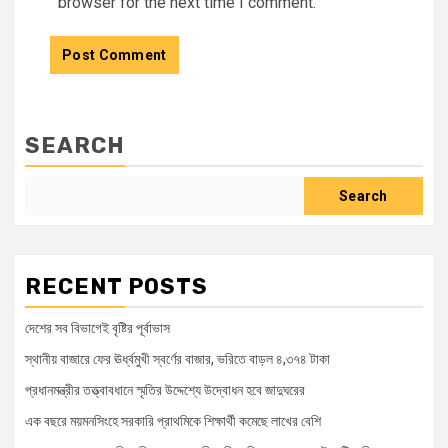
browser for the next time I comment.
SEARCH
Search
RECENT POSTS
দেশের সব বিভাগেই বৃষ্টির পূর্বাভাস
স্থানীয় বাজারে ফের ঊর্ধ্বমুখী স্বর্ণের বাজার, ভরিতে বাড়ল ৪,৩৭৪ টাকা
প্রধানমন্ত্রীর তত্ত্বাবধানে স্মৃতির উদ্দেশ্যে উদ্বোধন হবে জাদুঘরের
এক বছরে ময়মনসিংহে সরকারি প্রাথমিকে শিক্ষার্থী কমেছে লাখের বেশি