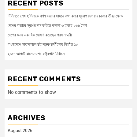
RECENT POSTS
দিল্লিতে শেখ হাসিনাকে গণমাধ্যমের সামনে কথা বলার সুযোগ দেওয়ায় ঢাকার তীব্র ক্ষোভ
দেশের বাজারে স্বর্ণের দাম ভরিতে কমলো ৩ হাজার ২৬৬ টাকা
দেশের জন্য একাধিক ঘোষণা করেছেন প্রধানমন্ত্রী
বাংলাদেশে সাতসকালে দুই সড়ক দুর্ঘ*টনায় নিহ*ত ১৫
২০শে আগস্ট বাংলাদেশের রাষ্ট্রপতি নির্বাচন
RECENT COMMENTS
No comments to show.
ARCHIVES
August 2026