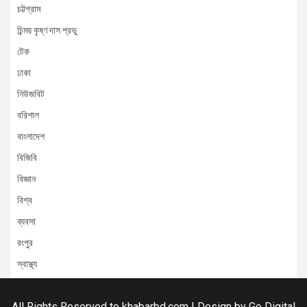
চট্টগ্রাম
চিন্ময় কৃষ্ণ দাস প্রভু
টেক
ঢাকা
নিউজবিট
বরিশাল
বাংলাদেশ
বিজিবি
বিজ্ঞান
বিশ্ব
ব্যবসা
রংপুর
স্বাস্থ্য
All Rights Reserved to khabarbd.com | Design by
Go Digital