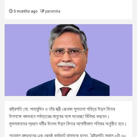
5 months ago
paromita
রাষ্ট্রপতি মো. সাহাবুদ্দিন ও তাঁর স্ত্রী রেবেকা সুলতানা পবিত্র ঈদুল ফিতর
উপলক্ষে বঙ্গভবনে সর্বস্তরের মানুষের সঙ্গে শুভেচ্ছা বিনিময় করবেন।
মুসলমানদের প্রধান ধর্মীয় উৎসব ঈদুল ফিতর আগামীকাল শনিবার অনুষ্ঠিত হবে।
গতকাল বঙ্গভবনের এক জ্যেষ্ঠ কর্মকর্তা বাসসকে বলেন, ‘রাষ্ট্রপতি সকাল ৮টা ৩০