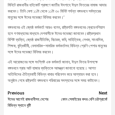
মিনিটে রাজধানীর হাইকোর্ট প্রাঙ্গণে জাতীয় ঈদগাহে ঈদুল ফিতরের নামাজ আদায়
করবেন। তিনি বেলা ১১টা থেকে ১১টা ৩০ মিনিট পর্যন্ত বঙ্গভবনে সর্বস্তরের
মানুষের সঙ্গে ঈদের শুভেচ্ছা বিনিময় করবেন।’
বঙ্গভবনের এই জ্যেষ্ঠ কর্মকর্তা আরও বলেন, রাষ্ট্রপতি বঙ্গভবনের ক্রেডেনশিয়াল
হলে গণমাধ্যমের মাধ্যমে দেশবাসীকে ঈদের শুভেচ্ছা জানাবেন।রাষ্ট্রপ্রধান
বিশিষ্ট ব্যক্তি, জ্যেষ্ঠ রাজনীতিবিদ, বিচারক, কবি, সাহিত্যিক, লেখক, সাংবাদিক,
শিক্ষক, বুদ্ধিজীবী, বেসামরিক–সামরিক কর্মকর্তাসহ বিভিন্ন শ্রেণি-পেশার মানুষের
সঙ্গে ঈদের শুভেচ্ছা বিনিময় করবেন।
এই আয়োজনের সঙ্গে সংশ্লিষ্ট এক কর্মকর্তা জানান, ঈদুল ফিতর উপলক্ষে
বঙ্গভবনে প্রায় আট হাজার ব্যক্তিকে আমন্ত্রণ জানানো হয়েছে। আগত
অতিথিদের ঐতিহ্যবাহী বিভিন্ন খাবার পরিবেশন করে আপ্যায়ন করা হবে।
অনুষ্ঠান শেষে রাষ্ট্রপতি বঙ্গভবনে পরিবারের সদস্যদের সঙ্গে সময় কাটাবেন।
Previous
Next
ঈদের আগেই রাজধানীসহ দেশের
কোন সেমাইয়ের কদর বেশি চট্টগ্রামে!
বিভিন্ন স্থানে বৃষ্টি