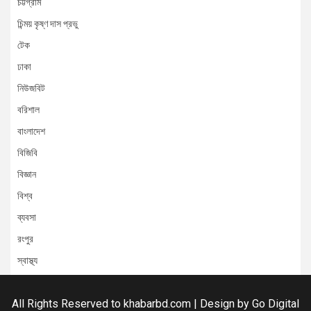
চট্টগ্রাম
চিন্ময় কৃষ্ণ দাস প্রভু
টেক
ঢাকা
নিউজবিট
বরিশাল
বাংলাদেশ
বিজিবি
বিজ্ঞান
বিশ্ব
ব্যবসা
রংপুর
স্বাস্থ্য
All Rights Reserved to khabarbd.com | Design by
Go Digital