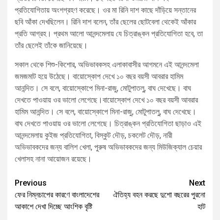
প্রতিযোগিতায় অংশগ্রহণ করেছে। ওর মা রিনি দাশ কাছে দাঁড়িয়ে সন্তানের
ছবি আঁকা দেখছিলেন। রিনি দাশ বলেন, তাঁর ছেলের ছোটবেলা থেকেই আঁকার
প্রতি আগ্রহ। প্রথম আলো আনন্দমেলায় যে চিত্রাঙ্কন প্রতিযোগিতা হবে, তা
তাঁর ছেলেই তাঁকে জানিয়েছে।
সকাল থেকে শিশু-কিশোর, অভিভাবকসহ এলাকাবাসীর আগমনে এই আনন্দমেলা
জমজমাট হয়ে উঠেছে। বায়োস্কোপ দেখে ১০ বছর বয়সী আবরার হামিম
আনন্দিত। সে বলে, বায়োস্কোপে মিনা-রাজু, মোটুপাতলু, বাঘ দেখেছে। বাঘ
দেখতে পাওয়ায় ওর ভালো লেগেছে।বায়োস্কোপ দেখে ১০ বছর বয়সী আবরার
হামিম আনন্দিত। সে বলে, বায়োস্কোপে মিনা-রাজু, মোটুপাতলু, বাঘ দেখেছে।
বাঘ দেখতে পাওয়ায় ওর ভালো লেগেছে। চিত্রাঙ্কন প্রতিযোগিতা ছাড়াও এই
আনন্দমেলায় কুইজ প্রতিযোগিতা, বিস্কুট দৌড়, চকলেট দৌড়, নারী
অভিভাবকদের জন্য বালিশ খেলা, পুরুষ অভিভাবকদের জন্য মিউজিক্যাল চেয়ার
খেলাসহ নানা আয়োজন রয়েছে।
Previous
Next
ফের নিম্নচাপের কারণে বাংলাদেশের
ঐতিহ্য বহন করছে দুশো বছরের পুরনো
আকাশে দেখা দিচ্ছে আংশিক বৃষ্টি
হাট