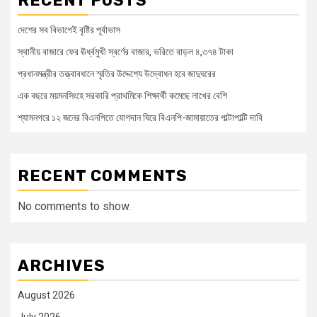
RECENT POSTS
দেশের সব বিভাগেই বৃষ্টির পূর্বাভাস
স্থানীয় বাজারে ফের ঊর্ধ্বমুখী স্বর্ণের বাজার, ভরিতে বাড়ল ৪,৩৭৪ টাকা
প্রধানমন্ত্রীর তত্ত্বাবধানে স্মৃতির উদ্দেশ্যে উদ্বোধন হবে জাদুঘরের
এক বছরে ময়মনসিংহে সরকারি প্রাথমিকে শিক্ষার্থী কমেছে লাখের বেশি
শ্যামনগরে ১২ জনের বিএনপিতে যোগদান ঘিরে বিএনপি-জামায়াতের পাল্টাপাল্টি দাবি
RECENT COMMENTS
No comments to show.
ARCHIVES
August 2026
July 2026