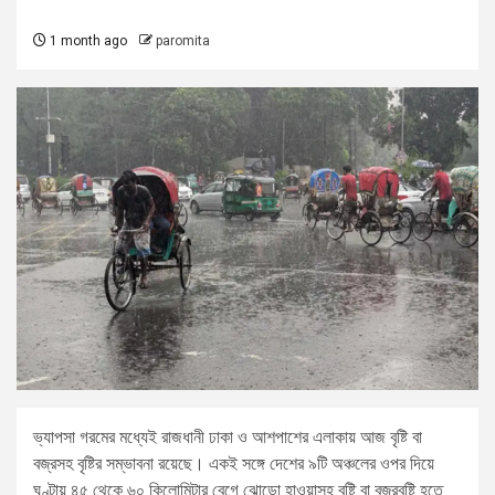
1 month ago
paromita
ভ্যাপসা গরমের মধ্যেই রাজধানী ঢাকা ও আশপাশের এলাকায় আজ বৃষ্টি বা
বজ্রসহ বৃষ্টির সম্ভাবনা রয়েছে। একই সঙ্গে দেশের ৯টি অঞ্চলের ওপর দিয়ে
ঘণ্টায় ৪৫ থেকে ৬০ কিলোমিটার বেগে ঝোড়ো হাওয়াসহ বৃষ্টি বা বজ্রবৃষ্টি হতে