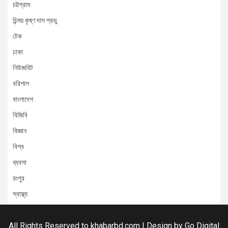
চট্টগ্রাম
চিন্ময় কৃষ্ণ দাস প্রভু
টেক
ঢাকা
নিউজবিট
বরিশাল
বাংলাদেশ
বিজিবি
বিজ্ঞান
বিশ্ব
ব্যবসা
রংপুর
স্বাস্থ্য
All Rights Reserved to khabarbd.com | Design by
Go Digital