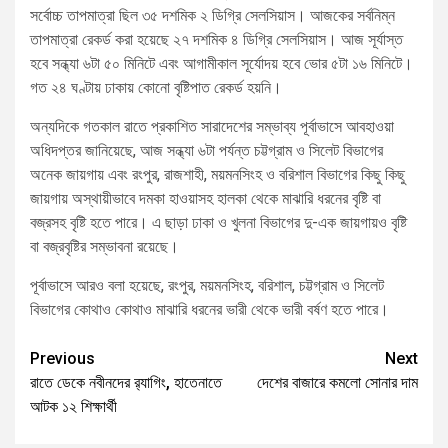
সর্বোচ্চ তাপমাত্রা ছিল ৩৫ দশমিক ২ ডিগ্রি সেলসিয়াস। আজকের সর্বনিম্ন
তাপমাত্রা রেকর্ড করা হয়েছে ২৭ দশমিক ৪ ডিগ্রি সেলসিয়াস। আজ সূর্যাস্ত
হবে সন্ধ্যা ৬টা ৫০ মিনিটে এবং আগামীকাল সূর্যোদয় হবে ভোর ৫টা ১৬ মিনিটে।
গত ২৪ ঘণ্টায় ঢাকায় কোনো বৃষ্টিপাত রেকর্ড হয়নি।
অন্যদিকে গতকাল রাতে প্রকাশিত সারাদেশের সম্ভাব্য পূর্বাভাসে আবহাওয়া
অধিদপ্তর জানিয়েছে, আজ সন্ধ্যা ৬টা পর্যন্ত চট্টগ্রাম ও সিলেট বিভাগের
অনেক জায়গায় এবং রংপুর, রাজশাহী, ময়মনসিংহ ও বরিশাল বিভাগের কিছু কিছু
জায়গায় অস্থায়ীভাবে দমকা হাওয়াসহ হালকা থেকে মাঝারি ধরনের বৃষ্টি বা
বজ্রসহ বৃষ্টি হতে পারে। এ ছাড়া ঢাকা ও খুলনা বিভাগের দু-এক জায়গায়ও বৃষ্টি
বা বজ্রবৃষ্টির সম্ভাবনা রয়েছে।
পূর্বাভাসে আরও বলা হয়েছে, রংপুর, ময়মনসিংহ, বরিশাল, চট্টগ্রাম ও সিলেট
বিভাগের কোথাও কোথাও মাঝারি ধরনের ভারী থেকে ভারী বর্ষণ হতে পারে।
Previous
Next
রাতে ডেকে নবীনদের র‍্যাগিং, হাতেনাতে
দেশের বাজারে কমলো সোনার দাম
আটক ১২ শিক্ষার্থী