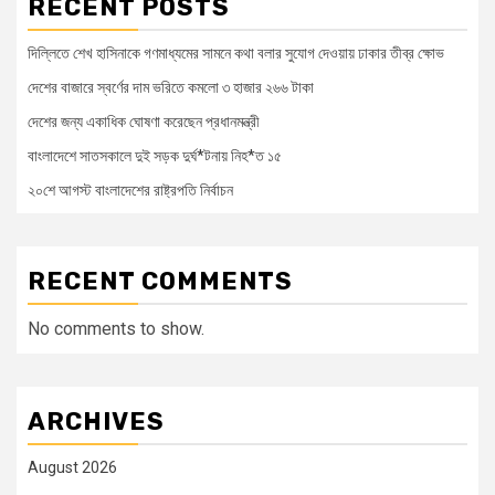
RECENT POSTS
দিল্লিতে শেখ হাসিনাকে গণমাধ্যমের সামনে কথা বলার সুযোগ দেওয়ায় ঢাকার তীব্র ক্ষোভ
দেশের বাজারে স্বর্ণের দাম ভরিতে কমলো ৩ হাজার ২৬৬ টাকা
দেশের জন্য একাধিক ঘোষণা করেছেন প্রধানমন্ত্রী
বাংলাদেশে সাতসকালে দুই সড়ক দুর্ঘ*টনায় নিহ*ত ১৫
২০শে আগস্ট বাংলাদেশের রাষ্ট্রপতি নির্বাচন
RECENT COMMENTS
No comments to show.
ARCHIVES
August 2026