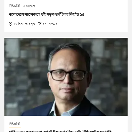
নিউজবিট
বাংলাদেশ
বাংলাদেশে সাতসকালে দুই সড়ক দুর্ঘ*টনায় নিহ*ত ১৫
12 hours ago
anuprova
নিউজবিট