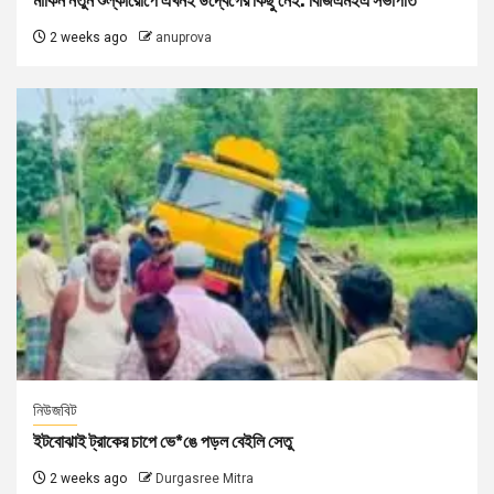
মার্কিন নতুন শুল্কারোপে এখনই উদ্বেগের কিছু নেই: বিজিএমইএ সভাপতি
2 weeks ago
anuprova
নিউজবিট
ইটবোঝাই ট্রাকের চাপে ভে*ঙে পড়ল বেইলি সেতু
2 weeks ago
Durgasree Mitra