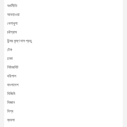
অর্থনীতি
আবহাওয়া
খেলাধুলা
চট্টগ্রাম
চিন্ময় কৃষ্ণ দাস প্রভু
টেক
ঢাকা
নিউজবিট
বরিশাল
বাংলাদেশ
বিজিবি
বিজ্ঞান
বিশ্ব
ব্যবসা