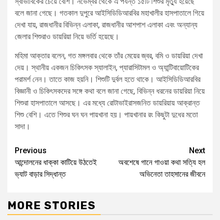
স্বাভাবিকের চেয়ে বেশি। নভেম্বর থেকে এ পর্যন্ত ১৫টি শিশুর মৃত্যু হয়েছে
বলে জানা গেছে। গতকাল দুপুরে আইসিডিডিআরবির মহাখালীর হাসপাতালে গিয়ে
দেখা যায়, রাজধানীর বিভিন্ন এলাকা, রাজধানীর আশপাশ এলাকা এবং অন্যান্য
জেলার শিশুরাও ডায়রিয়া নিয়ে ভর্তি হয়েছে।
মহিমা আক্তার বলেন, গত মঙ্গলবার থেকে তাঁর মেয়ের জ্বর, বমি ও ডায়রিয়া দেখা
দেয়। স্থানীয় একজন চিকিৎসক স্যালাইন, প্যারাসিটামল ও অ্যান্টিবায়োটিকের
পরামর্শ নেন। তাতে কাজ হয়নি। শিশুটি দুর্বল হতে থাকে। আইসিডিডিআরবির
বিজ্ঞানী ও চিকিৎসকদের সঙ্গে কথা বলে জানা গেছে, বিভিন্ন ধরনের ডায়রিয়া নিয়ে
শিশুরা হাসপাতালে আসছে। এর মধ্যে রোটাভাইরাসজনিত ডায়রিয়ায় আক্রান্ত
শিশু বেশি। এতে শিশুর ঘন ঘন পায়খানা হয়। পায়খানার রং কিছুটা দুধের মতো
সাদা।
Previous
Next
আন্দোলনের ধাক্কা কাটিয়ে উঠতেই
অবশেষে গানে গাওয়া কথা সত্যি হল
ভ্যাট বাড়ার সিদ্ধান্ত
অভিনেতা তাহসানের জীবনে
MORE STORIES