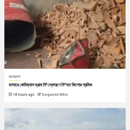
বাংলাদেশ
ডাসারে কেমিক্যাল ড্রাম বি*স্ফোরণে নি*হত কিশোর শ্রমিক
18 hours ago
Durgasree Mitra