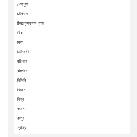
খেলাধুলা
চট্টগ্রাম
চিন্ময় কৃষ্ণ দাস প্রভু
টেক
ঢাকা
নিউজবিট
বরিশাল
বাংলাদেশ
বিজিবি
বিজ্ঞান
বিশ্ব
ব্যবসা
রংপুর
স্বাস্থ্য