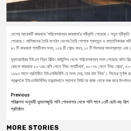
দেশের আরেকটি কারখানা ‘পরিবেশবান্ধব কারখানা’র স্বীকৃতি পেয়েছে। নতুন স্বীকৃতি 
পেয়েছে। মালিকদের তৈরি সংগঠন দেশের তৈরি পোশাক প্রস্তুত ও রপ্তানিকারক সমি
৯১ টি কারখানা প্লাটিনাম সনদ, ১২৪ টি গোল্ড সদন, ১০ টি সিলভার সদনপ্রাপ্ত এব
যুক্তরাষ্ট্রের ইউএস গ্রিন বিল্ডিং কাউন্সিল থেকে পরিবেশবান্ধব সনদ পেয়েছে কট
কোনো কারখানা ৮০-এর বেশি পেলে ‘লিড প্লাটিনাম’, ৬০-৭৯ পেলে ‘লিড গোল্ড’, ৫০
১৯৯৩ সালে প্রতিষ্ঠিত ইউএসজিবিসি যে সনদ দেয়, তার নাম ‘লিড’। লিডের পূর্ণাঙ্গ 
প্রকল্পকে ইউএসজিবিসির তত্ত্বাবধানে স্থাপনা নির্মাণের কাজ থেকে শুরু করে উৎপাদন 
Previous
পরিকল্পনা অনুযায়ী ভান্ডালজুড়ি পানি শোধনাগার থেকে পানি পাবে ১৩টি ছোট-বড় শিল্প
প্রতিষ্ঠান
MORE STORIES