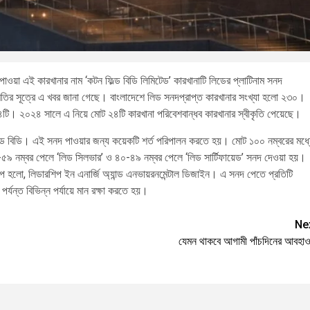
পাওয়া এই কারখানার নাম ‘কটন ফিল্ড বিডি লিমিটেড’ কারখানাটি লিডের প্লাটিনাম সনদ
তির সূত্রে এ খবর জানা গেছে। বাংলাদেশে লিড সনদপ্রাপ্ত কারখানার সংখ্যা হলো ২৩০।
ং ৪টি। ২০২৪ সালে এ নিয়ে মোট ২৪টি কারখানা পরিবেশবান্ধব কারখানার স্বীকৃতি পেয়েছে।
ন ফিল্ড বিডি। এই সনদ পাওয়ার জন্য কয়েকটি শর্ত পরিপালন করতে হয়। মোট ১০০ নম্বরের মধ্
-৫৯ নম্বর পেলে ‘লিড সিলভার’ ও ৪০-৪৯ নম্বর পেলে ‘লিড সার্টিফায়েড’ সনদ দেওয়া হয়।
রূপ হলো, লিডারশিপ ইন এনার্জি অ্যান্ড এনভায়রনমেন্টাল ডিজাইন। এ সনদ পেতে প্রতিটি
পর্যন্ত বিভিন্ন পর্যায়ে মান রক্ষা করতে হয়।
Ne
যেমন থাকবে আগামী পাঁচদিনের আবহাওয