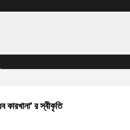
 কারখানা’ র স্বীকৃতি