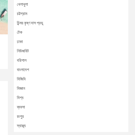
খেলাধুলা
চট্টগ্রাম
চিন্ময় কৃষ্ণ দাস প্রভু
টেক
ঢাকা
নিউজবিট
বরিশাল
বাংলাদেশ
বিজিবি
বিজ্ঞান
বিশ্ব
ব্যবসা
রংপুর
স্বাস্থ্য