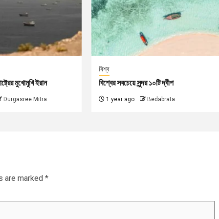
বিশ্ব
ষ্ট্রের মুখোমুখি ইরান
বিশ্বের সবচেয়ে সুন্দর ১০টি দ্বীপ
Durgasree Mitra
1 year ago
Bedabrata
ds are marked
*