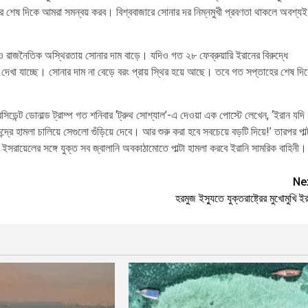
 শেষ দিকে আমরা সমন্বয় করব। বিশ্ববাজারে সোনার দর নিম্নমুখী প্রবণতা থাকলে অবশ্যই
 রাজনৈতিক অস্থিরতায় সোনার দাম বাড়ে। যদিও গত ২৮ ফেব্রুয়ারি ইরানের বিরুদ্ধে
ত্র দেখা যাচ্ছে। সোনার দাম না বেড়ে বরং প্রায় স্থির হয়ে আছে। তবে গত সপ্তাহের শেষ দি
েসিডেন্ট ডোনাল্ড ট্রাম্প গত শনিবার ‘ট্রুথ সোশ্যাল’-এ দেওয়া এক পোস্টে লেখেন, ‘ইরান যদি
কেন্দ্রে হামলা চালিয়ে সেগুলো গুঁড়িয়ে দেবে। আর শুরু করা হবে সবচেয়ে বড়টি দিয়ে!’ তারপর পাল্
্র ও ইসরায়েলের সঙ্গে যুক্ত সব জ্বালানি অবকাঠামোতে পাল্টা হামলা করবে ইরানি সামরিক বাহিনী।
Ne
হরমুজ ইস্যুতে যুক্তরাষ্ট্রের মুখোমুখি ই