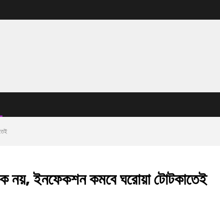
াতেই
োটিক নয়, ইনফেকশন কমবে ঘরোয়া টোটকাতেই