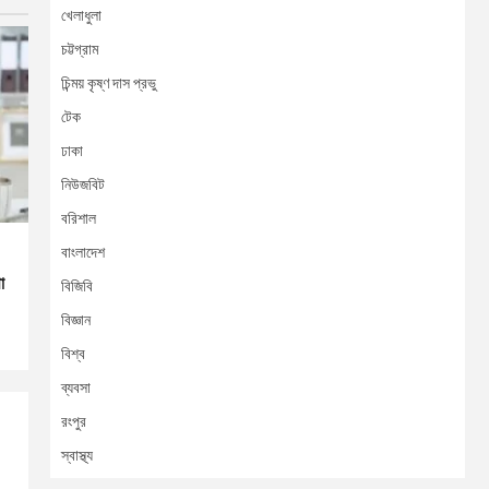
খেলাধুলা
চট্টগ্রাম
চিন্ময় কৃষ্ণ দাস প্রভু
টেক
ঢাকা
নিউজবিট
বরিশাল
বাংলাদেশ
া
বিজিবি
বিজ্ঞান
বিশ্ব
ব্যবসা
রংপুর
স্বাস্থ্য