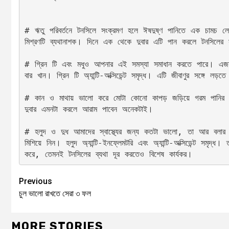
# ঋতু পরিবর্তনে টনসিলে সংক্রমণ হলে ঈষদুষ্ণ পানিতে এক চামচ ল
মিশ্রণটি ব্যথানাশক। দিনে এক থেকে দুবার এটি পান করলে টনসিলের
# গ্রিন টি এবং মধুও আপনার এই সমস্যা সমাধান করতে পারে। এজন্
বার খান। গ্রিন টি অ্যান্টি-অক্সিডেন্ট সমৃদ্ধ। এটি জীবাণুর সঙ্গে লড়ত
# কান ও মাথায় ভালো করে মোটা কোনো কাপড় জড়িয়ে গরম পানির ভ
দুবার এমনটা করলে আরাম পাবেন অনেকটাই।
# হলুদ ও দুধ আমাদের স্বাস্থ্যের জন্য কতটা ভালো, তা আর বলার 
মিশিয়ে নিন। হলুদ অ্যান্টি-ইনফ্লেমটরি এবং অ্যান্টি-অক্সিডেন্ট সমৃদ
করে, তেমনই টনসিলের ব্যথা দূর করতেও বিশেষ কার্যকর।
Previous
চুল ভালো রাখতে সেরা ৩ ফল
MORE STORIES