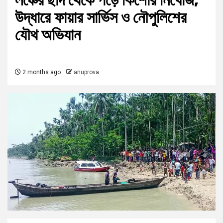
লঞ্চের ছাদ থেকে পড়ে কিশোর নিখোঁজ,
উদ্ধারে ফায়ার সার্ভিস ও নৌপুলিশের
যৌথ অভিযান
2 months ago
anuprova