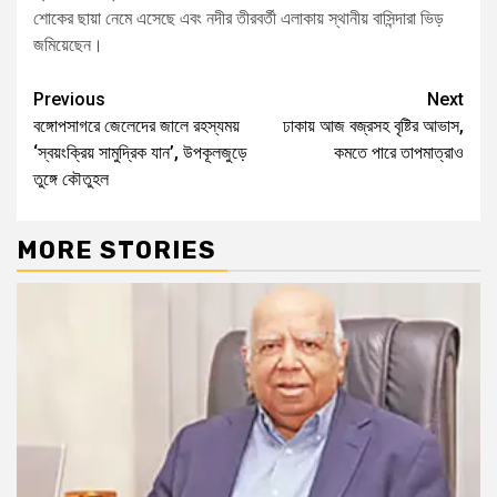
শোকের ছায়া নেমে এসেছে এবং নদীর তীরবর্তী এলাকায় স্থানীয় বাসিন্দারা ভিড়
জমিয়েছেন।
Previous
Next
বঙ্গোপসাগরে জেলেদের জালে রহস্যময়
ঢাকায় আজ বজ্রসহ বৃষ্টির আভাস,
‘স্বয়ংক্রিয় সামুদ্রিক যান’, উপকূলজুড়ে
কমতে পারে তাপমাত্রাও
তুঙ্গে কৌতুহল
MORE STORIES