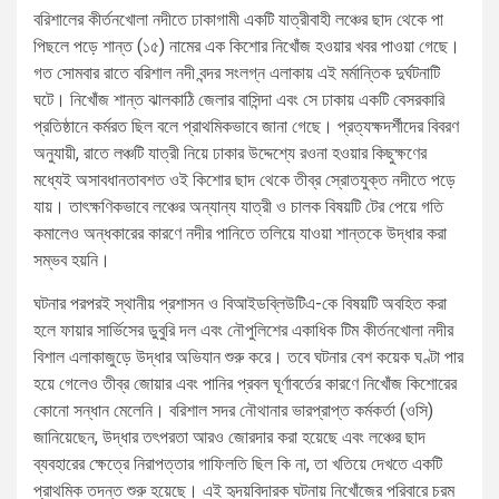
বরিশালের কীর্তনখোলা নদীতে ঢাকাগামী একটি যাত্রীবাহী লঞ্চের ছাদ থেকে পা
পিছলে পড়ে শান্ত (১৫) নামের এক কিশোর নিখোঁজ হওয়ার খবর পাওয়া গেছে।
গত সোমবার রাতে বরিশাল নদী বন্দর সংলগ্ন এলাকায় এই মর্মান্তিক দুর্ঘটনাটি
ঘটে। নিখোঁজ শান্ত ঝালকাঠি জেলার বাসিন্দা এবং সে ঢাকায় একটি বেসরকারি
প্রতিষ্ঠানে কর্মরত ছিল বলে প্রাথমিকভাবে জানা গেছে। প্রত্যক্ষদর্শীদের বিবরণ
অনুযায়ী, রাতে লঞ্চটি যাত্রী নিয়ে ঢাকার উদ্দেশ্যে রওনা হওয়ার কিছুক্ষণের
মধ্যেই অসাবধানতাবশত ওই কিশোর ছাদ থেকে তীব্র স্রোতযুক্ত নদীতে পড়ে
যায়। তাৎক্ষণিকভাবে লঞ্চের অন্যান্য যাত্রী ও চালক বিষয়টি টের পেয়ে গতি
কমালেও অন্ধকারের কারণে নদীর পানিতে তলিয়ে যাওয়া শান্তকে উদ্ধার করা
সম্ভব হয়নি।
ঘটনার পরপরই স্থানীয় প্রশাসন ও বিআইডব্লিউটিএ-কে বিষয়টি অবহিত করা
হলে ফায়ার সার্ভিসের ডুবুরি দল এবং নৌপুলিশের একাধিক টিম কীর্তনখোলা নদীর
বিশাল এলাকাজুড়ে উদ্ধার অভিযান শুরু করে। তবে ঘটনার বেশ কয়েক ঘণ্টা পার
হয়ে গেলেও তীব্র জোয়ার এবং পানির প্রবল ঘূর্ণাবর্তের কারণে নিখোঁজ কিশোরের
কোনো সন্ধান মেলেনি। বরিশাল সদর নৌথানার ভারপ্রাপ্ত কর্মকর্তা (ওসি)
জানিয়েছেন, উদ্ধার তৎপরতা আরও জোরদার করা হয়েছে এবং লঞ্চের ছাদ
ব্যবহারের ক্ষেত্রে নিরাপত্তার গাফিলতি ছিল কি না, তা খতিয়ে দেখতে একটি
প্রাথমিক তদন্ত শুরু হয়েছে। এই হৃদয়বিদারক ঘটনায় নিখোঁজের পরিবারে চরম