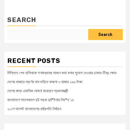
SEARCH
Search
RECENT POSTS
দিল্লিতে শেখ হাসিনাকে গণমাধ্যমের সামনে কথা বলার সুযোগ দেওয়ায় ঢাকার তীব্র ক্ষোভ
দেশের বাজারে স্বর্ণের দাম ভরিতে কমলো ৩ হাজার ২৬৬ টাকা
দেশের জন্য একাধিক ঘোষণা করেছেন প্রধানমন্ত্রী
বাংলাদেশে সাতসকালে দুই সড়ক দুর্ঘ*টনায় নিহ*ত ১৫
২০শে আগস্ট বাংলাদেশের রাষ্ট্রপতি নির্বাচন