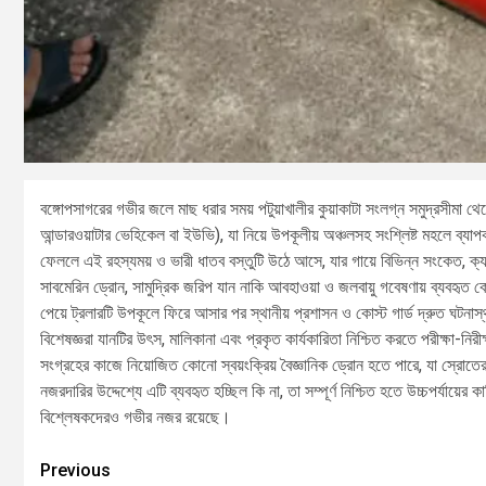
বঙ্গোপসাগরের গভীর জলে মাছ ধরার সময় পটুয়াখালীর কুয়াকাটা সংলগ্ন সমুদ্রসীমা 
আন্ডারওয়াটার ভেহিকেল বা ইউভি), যা নিয়ে উপকূলীয় অঞ্চলসহ সংশ্লিষ্ট মহলে ব্যা
ফেললে এই রহস্যময় ও ভারী ধাতব বস্তুটি উঠে আসে, যার গায়ে বিভিন্ন সংকেত, ক্যা
সাবমেরিন ড্রোন, সামুদ্রিক জরিপ যান নাকি আবহাওয়া ও জলবায়ু গবেষণায় ব্যবহৃত ক
পেয়ে ট্রলারটি উপকূলে ফিরে আসার পর স্থানীয় প্রশাসন ও কোস্ট গার্ড দ্রুত ঘটন
বিশেষজ্ঞরা যানটির উৎস, মালিকানা এবং প্রকৃত কার্যকারিতা নিশ্চিত করতে পরীক্ষা-নি
সংগ্রহের কাজে নিয়োজিত কোনো স্বয়ংক্রিয় বৈজ্ঞানিক ড্রোন হতে পারে, যা স্রো
নজরদারির উদ্দেশ্যে এটি ব্যবহৃত হচ্ছিল কি না, তা সম্পূর্ণ নিশ্চিত হতে উচ্চপর্যায়
বিশ্লেষকদেরও গভীর নজর রয়েছে।
Previous