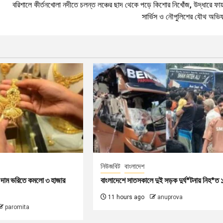
বরিশালে কীর্তনখোলা নদীতে চলন্ত লঞ্চের ছাদ থেকে পড়ে কিশোর নিখোঁজ, উদ্ধারে ফায
সার্ভিস ও নৌপুলিশের যৌথ অভিয
নিউজবিট
বাংলাদেশ
ের দাম ভরিতে কমলো ৩ হাজার
বাংলাদেশে সাতসকালে দুই সড়ক দুর্ঘ*টনায় নিহ*ত 
11 hours ago
anuprova
paromita