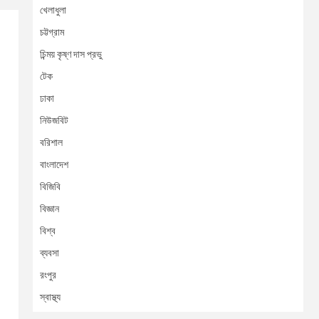
খেলাধুলা
চট্টগ্রাম
চিন্ময় কৃষ্ণ দাস প্রভু
টেক
ঢাকা
নিউজবিট
বরিশাল
বাংলাদেশ
বিজিবি
বিজ্ঞান
বিশ্ব
ব্যবসা
রংপুর
স্বাস্থ্য