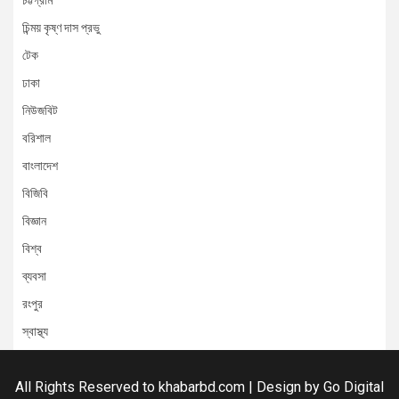
চট্টগ্রাম
চিন্ময় কৃষ্ণ দাস প্রভু
টেক
ঢাকা
নিউজবিট
বরিশাল
বাংলাদেশ
বিজিবি
বিজ্ঞান
বিশ্ব
ব্যবসা
রংপুর
স্বাস্থ্য
All Rights Reserved to khabarbd.com | Design by
Go Digital