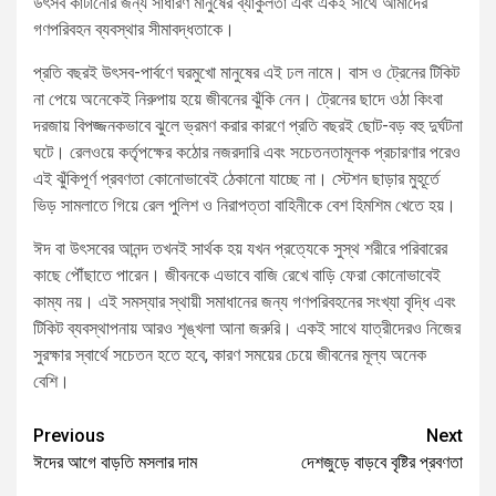
উৎসব কাটানোর জন্য সাধারণ মানুষের ব্যাকুলতা এবং একই সাথে আমাদের
গণপরিবহন ব্যবস্থার সীমাবদ্ধতাকে।
প্রতি বছরই উৎসব-পার্বণে ঘরমুখো মানুষের এই ঢল নামে। বাস ও ট্রেনের টিকিট
না পেয়ে অনেকেই নিরুপায় হয়ে জীবনের ঝুঁকি নেন। ট্রেনের ছাদে ওঠা কিংবা
দরজায় বিপজ্জনকভাবে ঝুলে ভ্রমণ করার কারণে প্রতি বছরই ছোট-বড় বহু দুর্ঘটনা
ঘটে। রেলওয়ে কর্তৃপক্ষের কঠোর নজরদারি এবং সচেতনতামূলক প্রচারণার পরেও
এই ঝুঁকিপূর্ণ প্রবণতা কোনোভাবেই ঠেকানো যাচ্ছে না। স্টেশন ছাড়ার মুহূর্তে
ভিড় সামলাতে গিয়ে রেল পুলিশ ও নিরাপত্তা বাহিনীকে বেশ হিমশিম খেতে হয়।
ঈদ বা উৎসবের আনন্দ তখনই সার্থক হয় যখন প্রত্যেকে সুস্থ শরীরে পরিবারের
কাছে পৌঁছাতে পারেন। জীবনকে এভাবে বাজি রেখে বাড়ি ফেরা কোনোভাবেই
কাম্য নয়। এই সমস্যার স্থায়ী সমাধানের জন্য গণপরিবহনের সংখ্যা বৃদ্ধি এবং
টিকিট ব্যবস্থাপনায় আরও শৃঙ্খলা আনা জরুরি। একই সাথে যাত্রীদেরও নিজের
সুরক্ষার স্বার্থে সচেতন হতে হবে, কারণ সময়ের চেয়ে জীবনের মূল্য অনেক
বেশি।
Previous
Next
ঈদের আগে বাড়তি মসলার দাম
দেশজুড়ে বাড়বে বৃষ্টির প্রবণতা