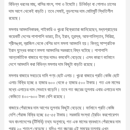
বিভিন্ন ধরনের মাছ, খাসির মাংস, শসা ও টমেটো। চিনিগুঁড়া বা পোলাও চালের
দাম আগে থেকেই বাড়তি। তবে সেমাই, নুডলসের দাম মোটামুটি স্থিতিশীল
রয়েছে।
মসলার আমদানিকারক, পাইকারি ও খুচরা বিক্রেতারা জানিয়েছেন, মধ্যপ্রাচ্যের
কয়েকটি দেশের পাশাপাশি ভারত, চীন, ইরান, তুরস্ক, আফগানিস্তান, সিরিয়া,
শ্রীলঙ্কা, ব্রাজিল থেকে বেশির ভাগ মসলা আমদানি হয়। কিন্তু সাম্প্রতিক
ইরান যুদ্ধের কারণে মসলা আমদানির সরবরাহে বিঘ্ন ঘটেছে। পাশাপাশি
আন্তর্জাতিক বাজারে পণ্যের দামও কমবেশি বেড়েছে। এসব কারণে বর্তমানে
দেশে আমদানি করা বিভিন্ন মসলার দাম কিছুটা বাড়তি রয়েছে।
মসলার বাজারে সবচেয়ে দামি পণ্য ছোট এলাচ। খুচরা বাজারে প্রতি কেজি ছোট
এলাচ বিক্রি হচ্ছে ৪ হাজার ৬০০ থেকে ৫ হাজার ৫০০ টাকায়। গত এক মাসের
মধ্যে এলাচের দাম সেভাবে বাড়েনি। তবে গত বছরের তুলনায় এবার এলাচের দাম
কেজিতে ৪০০-৬০০ টাকা বেশি রয়েছে।
বাজারে পেঁয়াজের দাম আগের তুলনায় কিছুটা বেড়েছে। বর্তমানে প্রতি কেজি
দেশি পেঁয়াজ বিক্রি হচ্ছে ৪৫-৫৫ টাকায়। সরকারি সংস্থা ট্রেডিং করপোরেশন
অব বাংলাদেশের (টিসিবি) তথ্য অনুসারে, গত এক মাসের ব্যবধানে পেঁয়াজের দাম
প্রায় ২০ শতাংশ বেড়েছে। যদিও গত বছরের এই সময়ের তুলনায় এখন