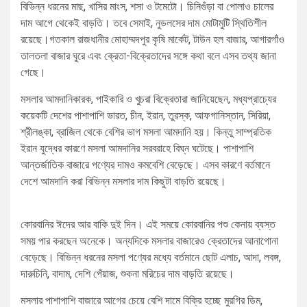
বিভিন্ন ধরনের মাছ, খাসির মাংস, শসা ও টমেটো। চিনিগুঁড়া বা পোলাও চালের
দাম আগে থেকেই বাড়তি। তবে সেমাই, নুডলসের দাম মোটামুটি স্থিতিশীল
রয়েছে।গতকাল রাজধানীর মোহাম্মদপুর কৃষি মার্কেট, টাউন হল বাজার, আগারগাঁও
তালতলা বাজার ঘুরে এবং ক্রেতা-বিক্রেতাদের সঙ্গে কথা বলে এসব তথ্য জানা
গেছে।
মসলার আমদানিকারক, পাইকারি ও খুচরা বিক্রেতারা জানিয়েছেন, মধ্যপ্রাচ্যের
কয়েকটি দেশের পাশাপাশি ভারত, চীন, ইরান, তুরস্ক, আফগানিস্তান, সিরিয়া,
শ্রীলঙ্কা, ব্রাজিল থেকে বেশির ভাগ মসলা আমদানি হয়। কিন্তু সাম্প্রতিক
ইরান যুদ্ধের কারণে মসলা আমদানির সরবরাহে বিঘ্ন ঘটেছে। পাশাপাশি
আন্তর্জাতিক বাজারে পণ্যের দামও কমবেশি বেড়েছে। এসব কারণে বর্তমানে
দেশে আমদানি করা বিভিন্ন মসলার দাম কিছুটা বাড়তি রয়েছে।
কোরবানির ঈদের আর বাকি দুই দিন। এই সময়ে কোরবানির পশু কেনায় ব্যস্ত
সময় পার করছেন অনেকে। অন্যদিকে মসলার বাজারেও ক্রেতাদের আনাগোনা
বেড়েছে। বিভিন্ন ধরনের মসলা পণ্যের মধ্যে বর্তমানে ছোট এলাচ, আদা, লবঙ্গ,
দারুচিনি, বাদাম, দেশি পেঁয়াজ, শুকনা মরিচের দাম বাড়তি রয়েছে।
মসলার পাশাপাশি বাজারে আগের চেয়ে বেশি দামে বিক্রি হচ্ছে মুরগির ডিম,