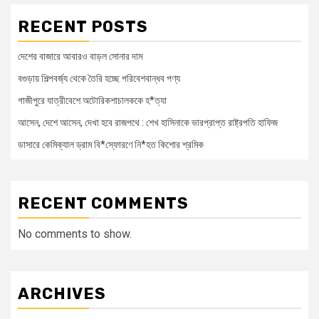
RECENT POSTS
দেশের বাজারে আবারও বাড়ল সোনার দাম
বগুড়ায় শিল্পবর্জ্য থেকে তৈরি হচ্ছে পরিবেশবান্ধব পণ্য
গাজীপুরে যাত্রীবেশে অটোরিকশাচালককে হ*ত্যা
আসেন, দেশে আসেন, দেখা হবে রাজপথে : শেখ হাসিনাকে ভারপ্রাপ্ত রাষ্ট্রপতি হাফিজ
ডাসারে কেমিক্যাল ড্রাম বি*স্ফোরণে নি*হত কিশোর শ্রমিক
RECENT COMMENTS
No comments to show.
ARCHIVES