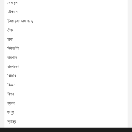
খেলাধুলা
চট্টগ্রাম
চিন্ময় কৃষ্ণ দাস প্রভু
টেক
ঢাকা
নিউজবিট
বরিশাল
বাংলাদেশ
বিজিবি
বিজ্ঞান
বিশ্ব
ব্যবসা
রংপুর
স্বাস্থ্য