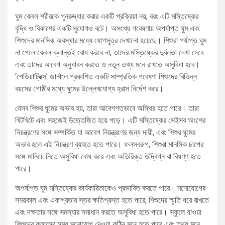
ঘুম কেবল শরীরকে পুনরুদ্ধার করার একটি প্রক্রিয়া নয়, বরং এটি মস্তিষ্কের
বৃদ্ধি ও বিকাশের একটি সুযোগও বটে। অসংখ্য গবেষণায় অপর্যাপ্ত ঘুম এবং
শিশুদের মানসিক অবস্থার মধ্যে যোগসূত্র দেখানো হয়েছে। শিশুরা পর্যাপ্ত ঘুম
না পেলে কেবল ক্লান্তই বোধ করবে না, তাদের মস্তিষ্কের দুর্বলতা দেখা দেবে
এবং তাদের আবেগ অনুধাবন করতে ও নতুন তথ্য মনে রাখতে অসুবিধা হবে।
‘পেডিয়াট্রিক্স’ জার্নালে প্রকাশিত একটি সাম্প্রতিক গবেষণা শিশুদের বিভিন্ন
বয়সের গোষ্ঠীর মধ্যে ঘুমের উল্লেখযোগ্য হ্রাস নির্দেশ করে।
যেসব শিশুর ঘুমের অভাব হয়, তারা আবেগগতভাবে অস্থির হতে পারে। তারা
খিটখিটে এবং সহজেই উত্তেজিত হয়ে পড়ে। এটি মস্তিষ্কের সেইসব অংশের
নিয়ন্ত্রণের সঙ্গে সম্পর্কিত যা আবেগ নিয়ন্ত্রণের জন্য দায়ী, এবং শিশুর ঘুমের
অভাব হলে এই নিয়ন্ত্রণ ব্যাহত হতে পারে। ফলস্বরূপ, শিশুরা মানসিক চাপের
সঙ্গে মানিয়ে নিতে অসুবিধা বোধ করে এবং অতিরিক্ত উদ্বিগ্ন বা বিষণ্ণ হতে
পারে।
অপর্যাপ্ত ঘুম মস্তিষ্কের কার্যকারিতাকেও প্রভাবিত করতে পারে। মনোযোগের
সময়কাল এবং একাগ্রতার স্তর ক্ষতিগ্রস্ত হতে পারে; শিশুদের স্মৃতি ধরে রাখতে
এবং দক্ষতার সঙ্গে সমস্যার সমাধান করতে অসুবিধা হতে পারে। স্কুলে যাওয়া
শিশুদের ক্লাসের সময় মনোযোগ দেওয়া কঠিন মনে হতে পারে এবং তথ্য মনে