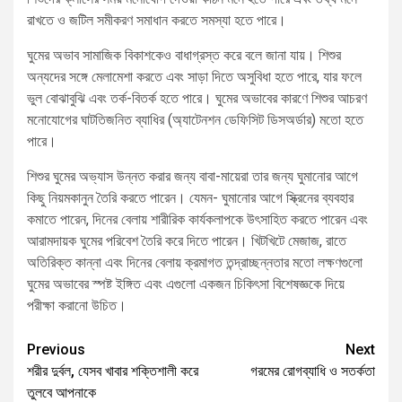
রাখতে ও জটিল সমীকরণ সমাধান করতে সমস্যা হতে পারে।
ঘুমের অভাব সামাজিক বিকাশকেও বাধাগ্রস্ত করে বলে জানা যায়। শিশুর
অন্যদের সঙ্গে মেলামেশা করতে এবং সাড়া দিতে অসুবিধা হতে পারে, যার ফলে
ভুল বোঝাবুঝি এবং তর্ক-বিতর্ক হতে পারে। ঘুমের অভাবের কারণে শিশুর আচরণ
মনোযোগের ঘাটতিজনিত ব্যাধির (অ্যাটেনশন ডেফিসিট ডিসঅর্ডার) মতো হতে
পারে।
শিশুর ঘুমের অভ্যাস উন্নত করার জন্য বাবা-মায়েরা তার জন্য ঘুমানোর আগে
কিছু নিয়মকানুন তৈরি করতে পারেন। যেমন- ঘুমানোর আগে স্ক্রিনের ব্যবহার
কমাতে পারেন, দিনের বেলায় শারীরিক কার্যকলাপকে উৎসাহিত করতে পারেন এবং
আরামদায়ক ঘুমের পরিবেশ তৈরি করে দিতে পারেন। খিটখিটে মেজাজ, রাতে
অতিরিক্ত কান্না এবং দিনের বেলায় ক্রমাগত তন্দ্রাচ্ছন্নতার মতো লক্ষণগুলো
ঘুমের অভাবের স্পষ্ট ইঙ্গিত এবং এগুলো একজন চিকিৎসা বিশেষজ্ঞকে দিয়ে
পরীক্ষা করানো উচিত।
Previous
Next
শরীর দুর্বল, যেসব খাবার শক্তিশালী করে
গরমের রোগব্যাধি ও সতর্কতা
তুলবে আপনাকে