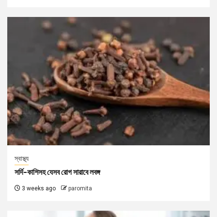
স্বাস্থ্য
সর্দি-কাশিসহ যেসব রোগ সারাবে লবঙ্গ
3 weeks ago
paromita