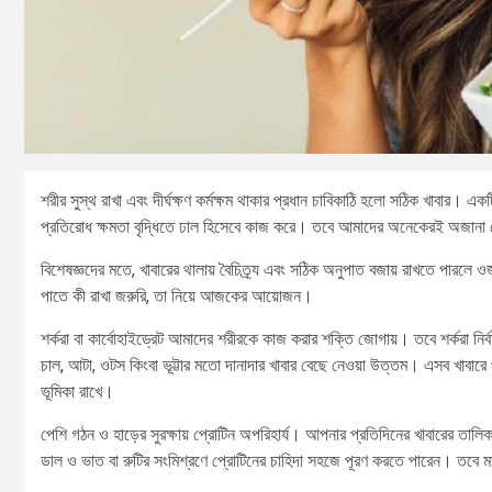
শরীর সুস্থ রাখা এবং দীর্ঘক্ষণ কর্মক্ষম থাকার প্রধান চাবিকাঠি হলো সঠিক খাবার। এক
প্রতিরোধ ক্ষমতা বৃদ্ধিতে ঢাল হিসেবে কাজ করে। তবে আমাদের অনেকেরই অজানা যে,
বিশেষজ্ঞদের মতে, খাবারের থালায় বৈচিত্র্য এবং সঠিক অনুপাত বজায় রাখতে পারলে ওজন
পাতে কী রাখা জরুরি, তা নিয়ে আজকের আয়োজন।
শর্করা বা কার্বোহাইড্রেট আমাদের শরীরকে কাজ করার শক্তি জোগায়। তবে শর্করা নির্
চাল, আটা, ওটস কিংবা ভূট্টার মতো দানাদার খাবার বেছে নেওয়া উত্তম। এসব খাবারে প্রচুর
ভূমিকা রাখে।
পেশি গঠন ও হাড়ের সুরক্ষায় প্রোটিন অপরিহার্য। আপনার প্রতিদিনের খাবারের তালিকায়
ডাল ও ভাত বা রুটির সংমিশ্রণে প্রোটিনের চাহিদা সহজে পূরণ করতে পারেন। তবে মাংস