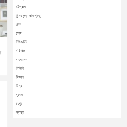
চট্টগ্রাম
চিন্ময় কৃষ্ণ দাস প্রভু
টেক
ঢাকা
নিউজবিট
বরিশাল
া
বাংলাদেশ
বিজিবি
বিজ্ঞান
বিশ্ব
ব্যবসা
রংপুর
স্বাস্থ্য