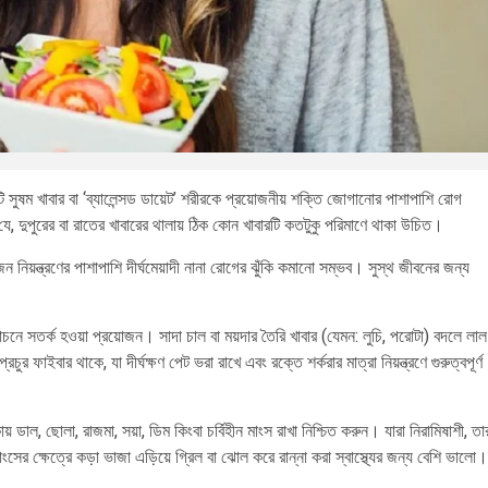
টি সুষম খাবার বা ‘ব্যালেন্সড ডায়েট’ শরীরকে প্রয়োজনীয় শক্তি জোগানোর পাশাপাশি রোগ
 দুপুরের বা রাতের খাবারের থালায় ঠিক কোন খাবারটি কতটুকু পরিমাণে থাকা উচিত।
 নিয়ন্ত্রণের পাশাপাশি দীর্ঘমেয়াদী নানা রোগের ঝুঁকি কমানো সম্ভব। সুস্থ জীবনের জন্য
বাচনে সতর্ক হওয়া প্রয়োজন। সাদা চাল বা ময়দার তৈরি খাবার (যেমন: লুচি, পরোটা) বদলে লাল
 ফাইবার থাকে, যা দীর্ঘক্ষণ পেট ভরা রাখে এবং রক্তে শর্করার মাত্রা নিয়ন্ত্রণে গুরুত্বপূর্ণ
 ডাল, ছোলা, রাজমা, সয়া, ডিম কিংবা চর্বিহীন মাংস রাখা নিশ্চিত করুন। যারা নিরামিষাশী, তা
ের ক্ষেত্রে কড়া ভাজা এড়িয়ে গ্রিল বা ঝোল করে রান্না করা স্বাস্থ্যের জন্য বেশি ভালো।