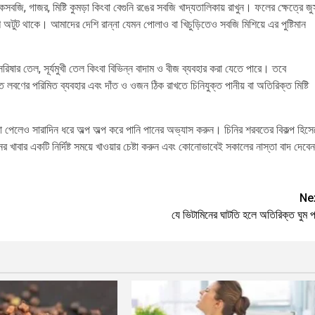
কসবজি, গাজর, মিষ্টি কুমড়া কিংবা বেগুনি রঙের সবজি খাদ্যতালিকায় রাখুন। ফলের ক্ষেত্রে জু
অটুট থাকে। আমাদের দেশি রান্না যেমন পোলাও বা খিচুড়িতেও সবজি মিশিয়ে এর পুষ্টিমান
সরিষার তেল, সূর্যমুখী তেল কিংবা বিভিন্ন বাদাম ও বীজ ব্যবহার করা যেতে পারে। তবে
ে লবণের পরিমিত ব্যবহার এবং দাঁত ও ওজন ঠিক রাখতে চিনিযুক্ত পানীয় বা অতিরিক্ত মিষ্টি
 না পেলেও সারাদিন ধরে অল্প অল্প করে পানি পানের অভ্যাস করুন। চিনির শরবতের বিকল্প হিসে
 খাবার একটি নির্দিষ্ট সময়ে খাওয়ার চেষ্টা করুন এবং কোনোভাবেই সকালের নাস্তা বাদ দেবেন
Ne
যে ভিটামিনের ঘাটতি হলে অতিরিক্ত ঘুম প