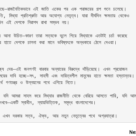
সেছে—রাজনৈতিকভাবে এই জাতি একের পর এক পরাজয়ের গল্প শুনে চলেছে। 
ীতি, মিথ্যা প্রতিশ্রুতি আর অযোগ্য নেতৃত্ব। যারা দীর্ঘদিন ক্ষমতায় থেকেও 
দিন এই দেশকে নিরাপদ রাখা সম্ভব নয়।
তায় আনা উচিত—কারণ তারা সত্যকে ভুলে গিয়ে মিথ্যাকে এতটাই চর্চা করেছে 
 হাতে দেশকে চালনা করা মানে ভবিষ্যৎকে অন্ধকারে ঠেলে দেওয়া।
য দেয়—এই জনগণই বারবার অন্যায়ের বিরুদ্ধে দাঁড়িয়েছে। এখন প্রয়োজন 
ের দাবি হচ্ছে—সৎ, সাহসী এবং দায়িত্বশীল মানুষের হাতে ক্ষমতা হস্তান্তর। 
থে গণতন্ত্র ও উন্নয়নের পথে এগিয়ে নিতে।
। যদি আমরা সাহস করে মিথ্যার রাজনীতি থেকে বেরিয়ে আসতে পারি, যদি আ
খবে—একটি স্বাধীন, ন্যায়ভিত্তিক, সমৃদ্ধ বাংলাদেশের।
খন দরকার সত্য, ঐক্য, আর নতুন নেতৃত্বের পথে অগ্রযাত্রা।
Ne