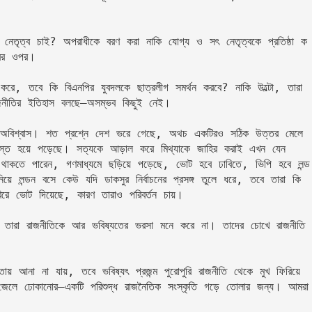
নেতৃত্ব চাই? অপরাধীকে বরণ করা নাকি যোগ্য ও সৎ নেতৃত্বকে প্রতিষ্ঠা ক
রের ওপর।
করে, তবে কি বিএনপির যুবদলকে ছাত্রলীগ সমর্থন করবে? নাকি উল্টো, তারা 
জনীতির ইতিহাস বলছে—অসম্ভব কিছুই নেই।
ু অবিশ্বাস। শত প্রশ্নে দেশ ভরে গেছে, অথচ একটিরও সঠিক উত্তর মেলে 
অভ্যস্ত হয়ে পড়েছে। সত্যকে আড়াল করে মিথ্যাকে জাহির করাই এখন যেন 
 থাকতে পারেন, গণমাধ্যমে ছড়িয়ে পড়েছে, ভোট হবে ঢাবিতে, ভিপি হবে লন্ড
িয়ে লন্ডন বসে কেউ যদি ডাকসুর নির্বাচনের প্রসঙ্গ তুলে ধরে, তবে তারা কি 
বিরে ভোট দিয়েছে, কারণ তারাও পরিবর্তন চায়।
 তারা রাজনীতিকে আর ভবিষ্যতের ভরসা মনে করে না। তাদের চোখে রাজনীতি 
য় আনা না যায়, তবে ভবিষ্যৎ প্রজন্ম পুরোপুরি রাজনীতি থেকে মুখ ফিরিয়ে 
জেলে ঢোকানোর—একটি পরিশুদ্ধ রাজনৈতিক সংস্কৃতি গড়ে তোলার জন্য। আমরা 