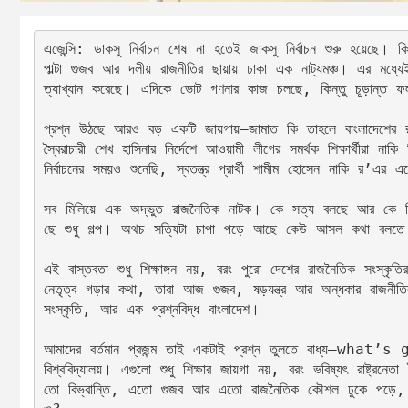
এজেন্সি: ডাকসু নির্বাচন শেষ না হতেই জাকসু নির্বাচন শুরু হয়েছে। 
পাল্টা গুজব আর দলীয় রাজনীতির ছায়ায় ঢাকা এক নাট্যমঞ্চ। এর মধ্য
ত্যাখ্যান করেছে। এদিকে ভোট গণনার কাজ চলছে, কিন্তু চূড়ান্ত 
প্রশ্ন উঠছে আরও বড় একটি জায়গায়—জামাত কি তাহলে বাংলাদেশের রাষ্
স্বৈরাচারী শেখ হাসিনার নির্দেশে আওয়ামী লীগের সমর্থক শিক্ষার্থীরা 
নির্বাচনের সময়ও শুনেছি, স্বতন্ত্র প্রার্থী শামীম হোসেন নাকি র’এর এজ
সব মিলিয়ে এক অদ্ভুত রাজনৈতিক নাটক। কে সত্য বলছে আর কে ম
ছে শুধু গল্প। অথচ সত্যিটা চাপা পড়ে আছে—কেউ আসল কথা বলতে চ
এই বাস্তবতা শুধু শিক্ষাঙ্গন নয়, বরং পুরো দেশের রাজনৈতিক সংস্কৃতির প্র
নেতৃত্ব গড়ার কথা, তারা আজ গুজব, ষড়যন্ত্র আর অন্ধকার রাজনীতির
সংস্কৃতি, আর এক প্রশ্নবিদ্ধ বাংলাদেশ।
আমাদের বর্তমান প্রজন্ম তাই একটাই প্রশ্ন তুলতে বাধ্য—what’s go
বিশ্ববিদ্যালয়। এগুলো শুধু শিক্ষার জায়গা নয়, বরং ভবিষ্যৎ রাষ্ট্রনেতা
তো বিভ্রান্তি, এতো গুজব আর এতো রাজনৈতিক কৌশল ঢুকে পড়ে, ত