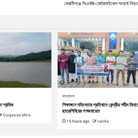
কেরানীগঞ্জে সিএনজি-মোটরসাইকেল সংঘর্ষে নিহত
বাংলাদেশ
ত শ্রমিক
শিক্ষাঙ্গনে সহিংসতার প্রতিবাদে কেন্দ্রীয় শহীদ মিনার
ছাত্রশিবিরের গণজমায়েত
Durgasree Mitra
15 hours ago
nanika