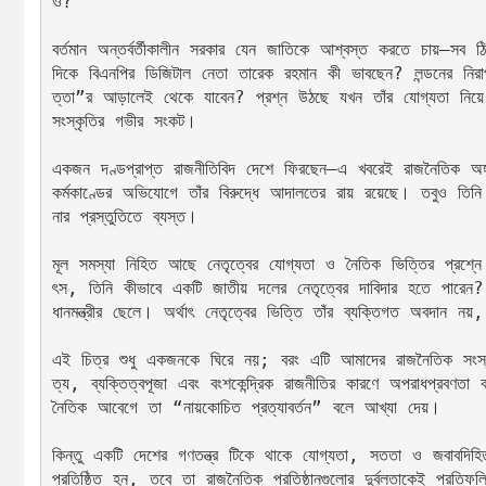
ও?
বর্তমান অন্তর্বর্তীকালীন সরকার যেন জাতিকে আশ্বস্ত করতে চায়—সব 
দিকে বিএনপির ডিজিটাল নেতা তারেক রহমান কী ভাবছেন? লন্ডনের নিরা
ত্তা”র আড়ালেই থেকে যাবেন? প্রশ্ন উঠছে যখন তাঁর যোগ্যতা নিয়
সংস্কৃতির গভীর সংকট।
একজন দণ্ডপ্রাপ্ত রাজনীতিবিদ দেশে ফিরছেন—এ খবরেই রাজনৈতিক অঙ্গ
কর্মকাণ্ডের অভিযোগে তাঁর বিরুদ্ধে আদালতের রায় রয়েছে। তবুও তিনি
নার প্রস্তুতিতে ব্যস্ত।
মূল সমস্যা নিহিত আছে নেতৃত্বের যোগ্যতা ও নৈতিক ভিত্তির প্রশ্নে
ৎস, তিনি কীভাবে একটি জাতীয় দলের নেতৃত্বের দাবিদার হতে পারেন? তা
ধানমন্ত্রীর ছেলে। অর্থাৎ নেতৃত্বের ভিত্তি তাঁর ব্যক্তিগত অবদান নয়,
এই চিত্র শুধু একজনকে ঘিরে নয়; বরং এটি আমাদের রাজনৈতিক সংস্ক
ত্য, ব্যক্তিত্বপূজা এবং বংশকেন্দ্রিক রাজনীতির কারণে অপরাধপ্রবণ
নৈতিক আবেগে তা “নায়কোচিত প্রত্যাবর্তন” বলে আখ্যা দেয়।
কিন্তু একটি দেশের গণতন্ত্র টিকে থাকে যোগ্যতা, সততা ও জবাবদিহিত
প্রতিষ্ঠিত হন, তবে তা রাজনৈতিক প্রতিষ্ঠানগুলোর দুর্বলতাকেই প্