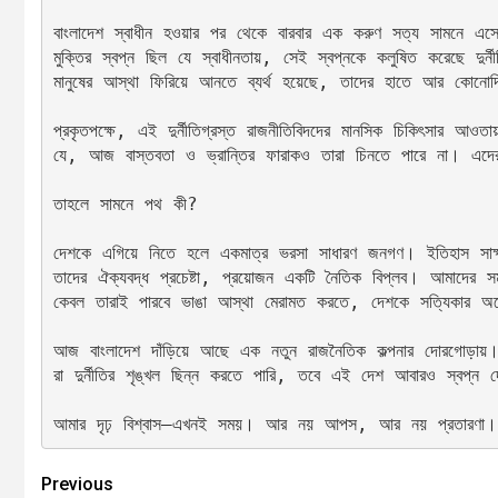
বাংলাদেশ স্বাধীন হওয়ার পর থেকে বারবার এক করুণ সত্য সামনে এ
মুক্তির স্বপ্ন ছিল যে স্বাধীনতায়, সেই স্বপ্নকে কলুষিত করেছে দুর্ন
মানুষের আস্থা ফিরিয়ে আনতে ব্যর্থ হয়েছে, তাদের হাতে আর কোনো
প্রকৃতপক্ষে, এই দুর্নীতিগ্রস্ত রাজনীতিবিদদের মানসিক চিকিৎসার আও
যে, আজ বাস্তবতা ও ভ্রান্তির ফারাকও তারা চিনতে পারে না। এদের
তাহলে সামনে পথ কী?
দেশকে এগিয়ে নিতে হলে একমাত্র ভরসা সাধারণ জনগণ। ইতিহাস সাক্ষ্
তাদের ঐক্যবদ্ধ প্রচেষ্টা, প্রয়োজন একটি নৈতিক বিপ্লব। আমাদের সময়
কেবল তারাই পারবে ভাঙা আস্থা মেরামত করতে, দেশকে সত্যিকার অর্
আজ বাংলাদেশ দাঁড়িয়ে আছে এক নতুন রাজনৈতিক কল্পনার দোরগোড়ায়
রা দুর্নীতির শৃঙ্খল ছিন্ন করতে পারি, তবে এই দেশ আবারও স্বপ্ন দে
আমার দৃঢ় বিশ্বাস—এখনই সময়। আর নয় আপস, আর নয় প্রতারণা। এ
Previous