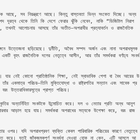
ঠিক আছে, সব নিয়ন্ত্রণে আছে। কিন্তু বাস্তবতা ভিন্ন সংকেত দিচ্ছে। অন্য
পদ দূরত্ব থেকে তিনি কি দেশে ফেরার ঝুঁকি নেবেন, নাকি “ডিজিটাল নিরাপ
ে, তখনই আলোচনায় আসছে তাঁর অতীত—অপরাধীর প্রত্যাবর্তন ও রাজনৈতিক 
নে উত্তেজনা ছড়িয়েছে। দুর্নীতি, অবৈধ সম্পদ অর্জন এবং নানা অপরাধমূলক 
 একটি বৃহৎ রাজনৈতিক দলের নেতৃত্বে আসীন, আর তাঁর সমর্থকরা বর্ণাঢ্য সংবর্ধ
। যার নেই কোনো প্রাতিষ্ঠানিক শিক্ষা, নেই স্বাভাবিক পেশা বা বৈধ আয়ের উ
ঁর একমাত্র পরিচয়—তিনি মুক্তিযোদ্ধা ও রাষ্ট্রপতির সন্তান এবং সাবেক প্র
 বরং উত্তরাধিকারসূত্রে প্রাপ্ত পরিচয়।
ৃতির অন্তর্নিহিত সংকটকে উন্মোচিত করে। দল ও নেতার প্রতি অন্ধ আনুগ
তা বারবার আড়াল হয়ে যায়। সমর্থকরা অপরাধের সত্যকে উপেক্ষা করে, বরং রাজ
ার ওপর। যদি অপরাধপ্রবণ ব্যক্তি কেবল পারিবারিক পরিচয়ের কারণে নেতৃত্বে 
রতিফলিত করে। যতই জাঁকজমকপূর্ণ সংবর্ধনা দেওয়া হোক না কেন, এটি আসলে আ