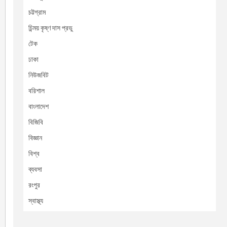
চট্টগ্রাম
চিন্ময় কৃষ্ণ দাস প্রভু
টেক
ঢাকা
নিউজবিট
বরিশাল
বাংলাদেশ
বিজিবি
বিজ্ঞান
বিশ্ব
ব্যবসা
রংপুর
স্বাস্থ্য