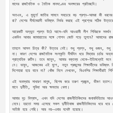
মাদের রাজনৈতিক ও নৈতিক মানদণ্ডের অবক্ষয়ের প্রতিচ্ছবি।
অতএব, এ মুহূর্তে জাতির সামনে সবচেয়ে বড় প্রশ্ন—আমরা কী ধরনের 
রা? দেশের দীর্ঘমেয়াদী ভবিষ্যৎ নির্ভর করছে এই প্রশ্নের সঠিক উত্ত
আরেকটি অদ্ভুত প্রশ্ন উঠে আসে—যদি আওয়ামী লীগ শিবিরকে সমর্থন 
একদিন আবার জামায়াতের সঙ্গে গোপন জোট গড়ে তুলবে? আমাদের রা
তাহলে আসল চিত্র কী? উত্তর নেই। শুধু প্রশ্ন, শুধু গুজব, শুধ
না। কারণ দেশের রাজনৈতিক সংস্কৃতি দীর্ঘদিন ধরে মিথ্যার চর্চায় 
প্রাত্যহিক রুটিন। তবে জানুন, আমার বক্তব্য থেকে—ইতিমধ্যেই শুনে
নে। ভাবুন, আজকের এই যুগে, নতুন প্রজন্মের শিক্ষার্থীদের ভবিষ্যৎ ন
দিশেহারা হয়ে যাবে না? খোঁজ নিলে দেখবেন, বিএনপির শিক্ষার্থীরাই শি
এই অবস্থায় সাধারণ মানুষ, বিশেষ করে তরুণ প্রজন্ম, ভীষণ হতাশ।
মানে দুর্নীতি, সুবিধা আর ক্ষমতার খেলা।
আমার দৃঢ় বিশ্বাস, এখন যদি দেশের রাজনীতিবিদদের জবাবদিহিতার আওতা
নেবে। হয়তো সময় এসেছে সকল দুর্নীতিবাজ রাজনীতিবিদদের ধরে ধরে 
অতিষ্ঠ হয়ে গেছি। আর নয়—এবার যথেষ্ট হয়েছে।