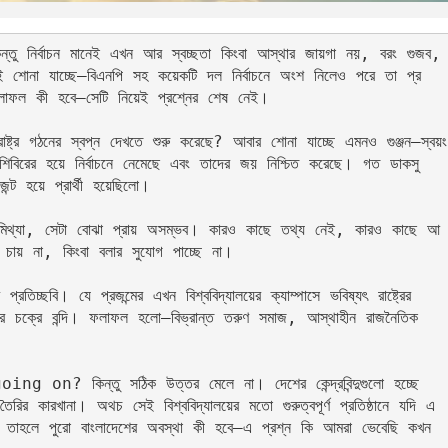
কিন্তু নির্বাচন মানেই এখন আর স্বচ্ছতা কিংবা আস্থার জায়গা নয়, বরং গুজব, 
েই শোনা যাচ্ছে—বিএনপি সহ কয়েকটি দল নির্বাচনে অংশ নিলেও পরে তা প্র
ফলাফল কী হবে—সেটি নিয়েই প্রশ্নের শেষ নেই।
ট্র গঠনের স্বপ্ন দেখতে শুরু করেছে? আবার শোনা যাচ্ছে এমনও গুঞ্জন—স্বয়ং 
নাকি শিবিরের হয়ে নির্বাচনে নেমেছে এবং তাদের জয় নিশ্চিত করেছে। গত ডাকসু 
েন্ট হয়ে প্রার্থী হয়েছিলো।
িথ্যা, সেটা বোঝা প্রায় অসম্ভব। কারও কাছে তথ্য নেই, কারও কাছে আ
ায় না, কিংবা বলার সুযোগ পাচ্ছে না।
তিচ্ছবি। যে প্রজন্মের এখন বিশ্ববিদ্যালয়ের ক্যাম্পাসে ভবিষ্যৎ রাষ্ট্রের 
 চক্রে বন্দি। ফলাফল হলো—বিভ্রান্ত তরুণ সমাজ, আস্থাহীন রাজনৈতিক 
ing on? কিন্তু সঠিক উত্তর মেলে না। দেশের কেন্দ্রবিন্দুগুলো হচ্ছে 
 তৈরির কারখানা। অথচ সেই বিশ্ববিদ্যালয়ের মতো গুরুত্বপূর্ণ প্রতিষ্ঠানে যদি এ
াহলে পুরো বাংলাদেশের অবস্থা কী হবে—এ প্রশ্ন কি আমরা ভেবেছি কখন