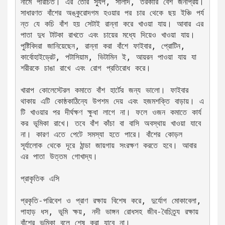
নামে পরিচিত। এর তৈরি স্যুপ, সালাদ, তরকারি বেশ জনপ্রিয়। 
সাধারণত বাঁশের অঙ্কুরোদগম হওয়ার পর চার থেকে ছয় ইঞ্চি পর্য
ন্ত যে কচি বাঁশ হয় সেটাই রান্না করে খাওয়া যায়। আবার এর 
পাতা দুধ টাটকা রাখতে এবং চায়ের মধ্যে দিয়েও খাওয়া যায়। 
পুষ্টিবিদরা জানিয়েছেন, রান্না করা বাঁশে ফাইবার, প্রোটিন, 
কার্বোহাইড্রেট, পটাসিয়াম, ভিটামিন ই, আয়রন পাওয়া যায় যা 
শরীরকে চাঙা রাখে এবং রোগ প্রতিরোধ করে।
খারাপ কোলেস্টেরল কমাতে বাঁশ হার্টের জন্য ভালো। ফাইবার 
থাকায় এটি কোষ্ঠকাঠিন্যে উপশম দেয় এবং হজমশক্তি বাড়ায়। এ
টি খাওয়ার পর দীর্ঘক্ষণ ক্ষুধা লাগে না। ফলে ওজন কমাতে কার্য
কর ভূমিকা রাখে। তবে বাঁশ কাঁচা বা বাসি অবস্থায় খাওয়া যাবে 
না। কারণ এতে পেটে সমস্যা হতে পারে। বাঁশের কোড়ল 
সূর্যালোক থেকে দূরে ঠান্ডা জায়গায় সংরক্ষণ করতে হবে। আবার 
এর পাতা উত্তম গোখাদ্য।
প্রাকৃতিক এসি
প্রকৃতি-পরিবেশ ও প্রাণ রক্ষায় বিশেষ করে, দুর্যোগ মোকাবেলা, 
পাহাড় ধস, ভূমি ক্ষয়, নদী ভাঙ্গন রোধসহ জীব-বৈচিত্র্য রক্ষায় 
বাঁশের ভূমিকা বলে শেষ করা যাবে না।