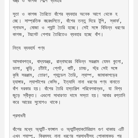
বস্ত্র ও কাগজ শিল্পে ব্যবহার
সুতা ও কাগজ তৈরিতে বাঁশের ব্যবহার অনেক আগে থেকে হ
চ্ছে। সাম্প্রতিক বছরগুলিতে, বাঁশের তন্তু দিয়ে টুপি, স্কার্ফ, 
গ্লাভস, মোজা ও প্যান্ট তৈরি হচ্ছে। সেই সঙ্গে বিভিন্ন ধরণের 
কাগজ, টয়লেট পেপার তৈরিতেও ব্যবহার হচ্ছে বাঁশ।
নিত্য ব্যবহার্য পণ্য
আসবাবপত্র, বাদ্যযন্ত্র, রান্নাঘরের বিভিন্ন সরঞ্জাম যেমন কুলো, 
ডালা, ঝুড়ি, চাঁটাই, প্লেট, বাটি, চামচ, স্ট্র সেই সঙ্গে 
কৃষি সরঞ্জাম, তোরণ, প্যান্ডেল তৈরি, ল্যাম্প, জামাকাপড়ের 
হ্যাঙ্গার, ল্যাপটপের কেসিং, ইত্যাদি নানা ধরণের পণ্য বানাতে 
বাঁশ দরকার হয়। বাঁশের তৈরি হস্তশিল্প পরিবেশবান্ধব, যা বিশ্ব
জুড়ে স্বীকৃত। এগুলো সাধারণত দামে সস্তা হয়। আবার রপ্তানি 
করে আয়ের সুযোগও থাকে।
প্রসাধনী
বাঁশের মধ্যে অ্যান্টি-ফাঙ্গাল ও অ্যান্টিব্যাকটেরিয়াল গুণ থাকায় এটি 
এখন শ্যাম্পু, ক্রিমসহ নানা ধরণের প্রসাধনীসহ পোকামাকড় প্র