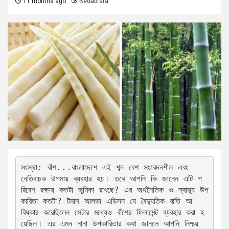
11 months ago
Bedabrata
সংস্থা: বাঁশ...বাংলাদেশে এই শব্দ বেশ সংবেদনশীল এবং 
নেতিবাচক উপমায় ব্যবহার হয়। তবে আপনি কি জানেন এটি প
রিবেশ রক্ষায় কতটা ভূমিকা রাখছে? এর অর্থনৈতিক ও স্বাস্থ্য উপ
কারিতা কতটা? টমাস আলভা এডিসন যে বৈদ্যুতিক বাতি আ
বিষ্কার করেছিলেন সেটার মধ্যেও বাঁশের ফিলামেন্ট ব্যবহার করা হ
য়েছিল। এর এমন নানা উপকারিতার কথা জানলে আপনি নিশ্চয় 