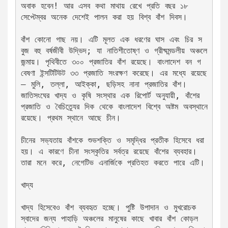
অবাক হবেন! আর এসব কথা মাথায় রেখে প্রতি বছর ১৮ 
সেপ্টেম্বর অনেক দেশেই পালন করা হয় বিশ্ব বাঁশ দিবস।
বাঁশ কোনো গাছ নয়। এটি মূলত এক ধরণের ঘাস এবং চির স
বুজ বহু বর্ষজীবী উদ্ভিদ; যা নাতিশীতোষ্ণ ও গ্রীষ্মমন্ডলীয় অঞ্চলে 
জন্মায়। পৃথিবীতে ৩০০ প্রজাতির বাঁশ রয়েছে। বাংলাদেশ বন গ
বেষণা ইন্সটিটিউট ৩৩ প্রজাতি সংরক্ষণ করেছে। এর মধ্যে রয়েছে
— মুলি, তল্লা, আইক্কা, ছড়িসহ নানা প্রজাতির বাঁশ। 
জাতিসংঘের খাদ্য ও কৃষি সংস্থার এক রিপোর্ট অনুযায়ী, বাঁশের 
প্রজাতি ও বৈচিত্র্যের দিক থেকে বাংলাদেশ বিশ্বে অষ্টম অবস্থানে 
রয়েছে। প্রথম স্থানে আছে চীন।
চীনের সভ্যতায় বাঁশকে শুভশক্তি ও সমৃদ্ধির প্রতীক হিসেবে ধরা 
হয়। এ কারণে চীনা সংস্কৃতির সর্বত্র রয়েছে বাঁশের ব্যবহার। 
তারা মনে করে, নেগেটিভ এনার্জিকে প্রতিহত করতে পারে এটি।
খাদ্য
খাদ্য হিসেবেও বাঁশ ব্যবহৃত হচ্ছে। পুষ্টি উপাদান ও মুখরোচক 
স্বাদের জন্য পাহাড়ি অঞ্চলের মানুষের কাছে খাবার বাঁশ কোড়ল 