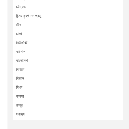
চট্টগ্রাম
চিন্ময় কৃষ্ণ দাস প্রভু
টেক
ঢাকা
নিউজবিট
বরিশাল
বাংলাদেশ
বিজিবি
বিজ্ঞান
বিশ্ব
ব্যবসা
রংপুর
স্বাস্থ্য