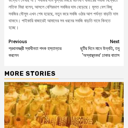
উদ্যোগ দেখছি না। সবজির দাম বৃদ্ধির বিষয়ে মালিবাগ বাজারের সবজি বিক্রেতা
লতিফ মিয়া বলেন, আসলে বেশিরভাগ সবজির দাম বেড়েছে। মূলত বেশ কিছু
সবজির মৌসুম এখন শেষ হয়েছে, নতুন করে সবজি ওঠার আগ পর্যন্ত বাড়তি দাম
থাকবে। পাইকারি বাজারেই আমাদের সব ধরনের সবজি বাড়তি দামে কিনতে
হচ্ছে।‌
Previous
Next
প্রধানমন্ত্রী স্বাধীনতা পদক হস্তান্তর
ছুটির দিনে মানে উন্নতি, তবু
করলেন
‘অস্বাস্থ্যকর’ ঢাকার বাতাস
MORE STORIES