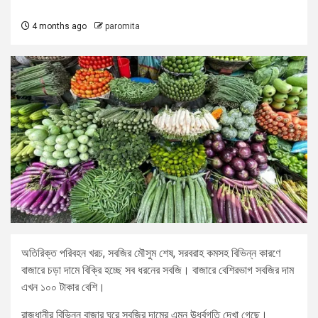
4 months ago
paromita
অতিরিক্ত পরিবহন খরচ, সবজির মৌসুম শেষ, সরবরাহ কমসহ বিভিন্ন কারণে
বাজারে চড়া দামে বিক্রি হচ্ছে সব ধরনের সবজি। বাজারে বেশিরভাগ সবজির দাম
এখন ১০০ টাকার বেশি।
রাজধানীর বিভিন্ন বাজার ঘুরে সবজির দামের এমন ঊর্ধ্বগতি দেখা গেছে।