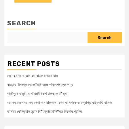
SEARCH
Search
RECENT POSTS
দেশের বাজারে আবারও বাড়ল সোনার দাম
বগুড়ায় শিল্পবর্জ্য থেকে তৈরি হচ্ছে পরিবেশবান্ধব পণ্য
গাজীপুরে যাত্রীবেশে অটোরিকশাচালককে হ*ত্যা
আসেন, দেশে আসেন, দেখা হবে রাজপথে : শেখ হাসিনাকে ভারপ্রাপ্ত রাষ্ট্রপতি হাফিজ
ডাসারে কেমিক্যাল ড্রাম বি*স্ফোরণে নি*হত কিশোর শ্রমিক