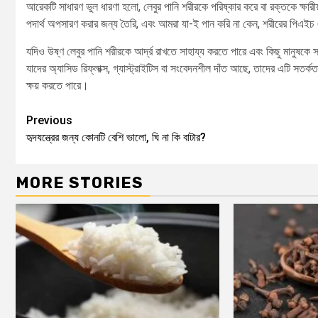
আরেকটি সাধারণ ভুল ধারণা হলো, লেবুর পানি শরীরকে পরিষ্কার করে বা রক্তকে ক্ষার
পদার্থ অপসারণ করার জন্য তৈরি, এবং আমরা যা-ই পান করি না কেন, শরীরের পিএইচ 
যদিও উষ্ণ লেবুর পানি শরীরকে আর্দ্র রাখতে সাহায্য করতে পারে এবং কিছু মানুষক
যাদের অ্যাসিড রিফ্লাক্স, গ্যাস্ট্রাইটিস বা সংবেদনশীল দাঁত আছে, তাদের এটি সতর্ক
ক্ষয় করতে পারে।
Previous
হৃদযন্ত্রের জন্য কোনটি বেশি ভালো, ঘি না কি বাটার?
MORE STORIES