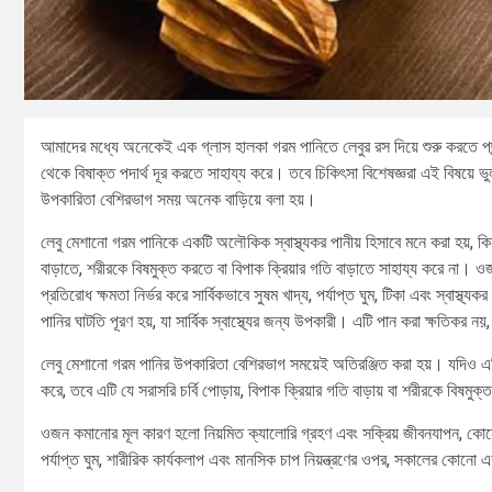
আমাদের মধ্যে অনেকেই এক গ্লাস হালকা গরম পানিতে লেবুর রস দিয়ে শুরু করতে পছন্
থেকে বিষাক্ত পদার্থ দূর করতে সাহায্য করে। তবে চিকিৎসা বিশেষজ্ঞরা এই বিষয়ে ভু
উপকারিতা বেশিরভাগ সময় অনেক বাড়িয়ে বলা হয়।
লেবু মেশানো গরম পানিকে একটি অলৌকিক স্বাস্থ্যকর পানীয় হিসাবে মনে করা হয়, ক
বাড়াতে, শরীরকে বিষমুক্ত করতে বা বিপাক ক্রিয়ার গতি বাড়াতে সাহায্য করে না। 
প্রতিরোধ ক্ষমতা নির্ভর করে সার্বিকভাবে সুষম খাদ্য, পর্যাপ্ত ঘুম, টিকা এবং স্বাস
পানির ঘাটতি পূরণ হয়, যা সার্বিক স্বাস্থ্যের জন্য উপকারী। এটি পান করা ক্ষতিক
লেবু মেশানো গরম পানির উপকারিতা বেশিরভাগ সময়েই অতিরঞ্জিত করা হয়। যদিও এট
করে, তবে এটি যে সরাসরি চর্বি পোড়ায়, বিপাক ক্রিয়ার গতি বাড়ায় বা শরীরকে বিষম
ওজন কমানোর মূল কারণ হলো নিয়মিত ক্যালোরি গ্রহণ এবং সক্রিয় জীবনযাপন, কোনো এক
পর্যাপ্ত ঘুম, শারীরিক কার্যকলাপ এবং মানসিক চাপ নিয়ন্ত্রণের ওপর, সকালের কোনো 