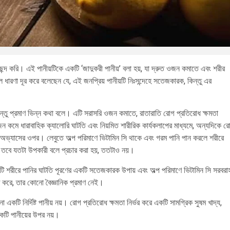
দ করি। এই পানীয়টিকে একটি ‘জাদুকরী পানীয়’ বলা হয়, যা দ্রুত ওজন কমাতে এবং শরীর
ল ধারণা দূর করে বলেছেন যে, এই জনপ্রিয় পানীয়টি নিঃসন্দেহে সতেজকারক, কিন্তু এর
িন্তু প্রমাণ ভিন্ন কথা বলে। এটি সরাসরি ওজন কমাতে, রাতারাতি রোগ প্রতিরোধ ক্ষমতা
ওজন কমে ধারাবাহিক ক্যালোরি ঘাটতি এবং নিয়মিত শারীরিক কার্যকলাপের মাধ্যমে, অন্যদিকে র
্থ্যকর অভ্যাসের ওপর। লেবুতে অল্প পরিমাণে ভিটামিন সি থাকে এবং গরম পানি পান করলে শরীরে
র নয়, তবে যতটা উপকারী বলে প্রচার করা হয়, ততটাও নয়।
ি শরীরে পানির ঘাটতি পূরণের একটি সতেজকারক উপায় এবং অল্প পরিমাণে ভিটামিন সি সরবরা
ুক্ত করে, তার কোনো বৈজ্ঞানিক প্রমাণ নেই।
টি নির্দিষ্ট পানীয় নয়। রোগ প্রতিরোধ ক্ষমতা নির্ভর করে একটি সামগ্রিক সুষম খাদ্য,
একটি পানীয়ের উপর নয়।