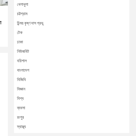
খেলাধুলা
চট্টগ্রাম
া
চিন্ময় কৃষ্ণ দাস প্রভু
টেক
ঢাকা
নিউজবিট
বরিশাল
বাংলাদেশ
বিজিবি
বিজ্ঞান
বিশ্ব
ব্যবসা
রংপুর
স্বাস্থ্য