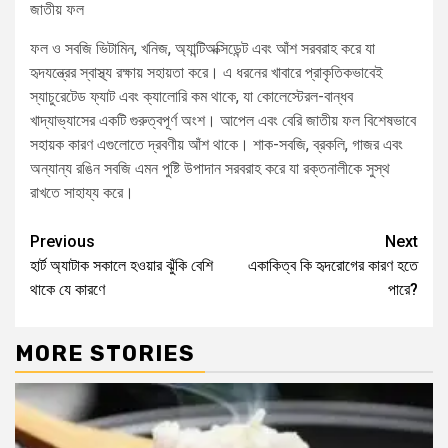
জাতীয় ফল
ফল ও সবজি ভিটামিন, খনিজ, অ্যান্টিঅক্সিডেন্ট এবং আঁশ সরবরাহ করে যা
হৃদযন্ত্রের স্বাস্থ্য রক্ষায় সহায়তা করে। এ ধরনের খাবারে প্রাকৃতিকভাবেই
স্যাচুরেটেড ফ্যাট এবং ক্যালোরি কম থাকে, যা কোলেস্টেরল-বান্ধব
খাদ্যাভ্যাসের একটি গুরুত্বপূর্ণ অংশ। আপেল এবং বেরি জাতীয় ফল বিশেষভাবে
সহায়ক কারণ এগুলোতে দ্রবণীয় আঁশ থাকে। শাক-সবজি, ব্রকলি, গাজর এবং
অন্যান্য রঙিন সবজি এমন পুষ্টি উপাদান সরবরাহ করে যা রক্তনালীকে সুস্থ
রাখতে সাহায্য করে।
Previous
Next
হার্ট অ্যাটাক সকালে হওয়ার ঝুঁকি বেশি
একাকিত্ব কি হৃদরোগের কারণ হতে
থাকে যে কারণে
পারে?
MORE STORIES