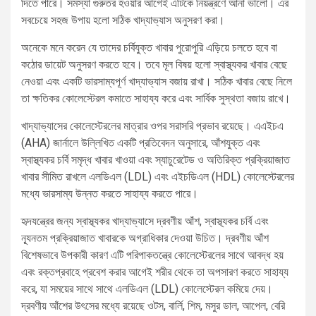
দিতে পারে। সমস্যা গুরুতর হওয়ার আগেই এটিকে নিয়ন্ত্রণে আনা ভালো। এর
সবচেয়ে সহজ উপায় হলো সঠিক খাদ্যাভ্যাস অনুসরণ করা।
অনেকে মনে করেন যে তাদের চর্বিযুক্ত খাবার পুরোপুরি এড়িয়ে চলতে হবে বা
কঠোর ডায়েট অনুসরণ করতে হবে। তবে মূল বিষয় হলো স্বাস্থ্যকর খাবার বেছে
নেওয়া এবং একটি ভারসাম্যপূর্ণ খাদ্যাভ্যাস বজায় রাখা। সঠিক খাবার বেছে নিলে
তা ক্ষতিকর কোলেস্টেরল কমাতে সাহায্য করে এবং সার্বিক সুস্থতা বজায় রাখে।
খাদ্যাভ্যাসের কোলেস্টেরলের মাত্রার ওপর সরাসরি প্রভাব রয়েছে। এএইচএ
(AHA) জার্নালে উল্লিখিত একটি প্রতিবেদন অনুসারে, আঁশযুক্ত এবং
স্বাস্থ্যকর চর্বি সমৃদ্ধ খাবার খাওয়া এবং স্যাচুরেটেড ও অতিরিক্ত প্রক্রিয়াজাত
খাবার সীমিত রাখলে এলডিএল (LDL) এবং এইচডিএল (HDL) কোলেস্টেরলের
মধ্যে ভারসাম্য উন্নত করতে সাহায্য করতে পারে।
হৃদযন্ত্রের জন্য স্বাস্থ্যকর খাদ্যাভ্যাসে দ্রবণীয় আঁশ, স্বাস্থ্যকর চর্বি এবং
ন্যূনতম প্রক্রিয়াজাত খাবারকে অগ্রাধিকার দেওয়া উচিত। দ্রবণীয় আঁশ
বিশেষভাবে উপকারী কারণ এটি পরিপাকতন্ত্রে কোলেস্টেরলের সাথে আবদ্ধ হয়
এবং রক্তপ্রবাহে প্রবেশ করার আগেই শরীর থেকে তা অপসারণ করতে সাহায্য
করে, যা সময়ের সাথে সাথে এলডিএল (LDL) কোলেস্টেরল কমিয়ে দেয়।
দ্রবণীয় আঁশের উৎসের মধ্যে রয়েছে ওটস, বার্লি, শিম, মসুর ডাল, আপেল, বেরি