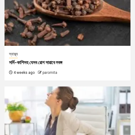
স্বাস্থ্য
সর্দি-কাশিসহ যেসব রোগ সারাবে লবঙ্গ
4 weeks ago
paromita