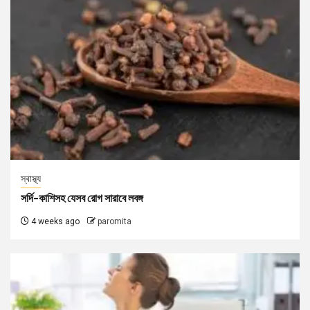
স্বাস্থ্য
সর্দি-কাশিসহ যেসব রোগ সারাবে লবঙ্গ
4 weeks ago
paromita