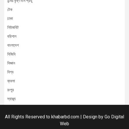
চিন্ময় কৃষ্ণ দাস প্রভু
টেক
ঢাকা
নিউজবিট
বরিশাল
বাংলাদেশ
বিজিবি
বিজ্ঞান
বিশ্ব
ব্যবসা
রংপুর
স্বাস্থ্য
All Rights Reserved to khabarbd.com | Design by
Go Digital
Web