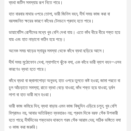
ব্যথা জটিল সমস্যায় রূপ নিতে পারে।
হাত বারবার মাথার ওপরে তোলা, ভারী জিনিস বহন, দীর্ঘ সময় কাজ করা বা
বয়সজনিত ক্ষয়ের কারণে কাঁধের টেনডনে প্রদাহ হতে পারে।
ডায়াবেটিস রোগীদের মধ্যে খুব বেশি দেখা যায়। এতে কাঁধ ধীরে ধীরে শক্ত হয়ে
যায় এবং হাত নাড়ানো কঠিন হয়ে পড়ে।
অনেক সময় ঘাড়ের স্নায়ুর সমস্যা থেকে কাঁধে ব্যথা ছড়িয়ে আসে।
দীর্ঘ সময় মুঠোফোন দেখা, ল্যাপটপে ঝুঁকে বসা, এক কাঁধে ভারী ব্যাগ বহন—এসব
কারণেও ব্যথা হতে পারে।
কাঁধে ব্যথা বা জ্বালাপোড়া অনুভব; হাত ওপরে তুলতে কষ্ট হওয়া; জামা পরতে বা
চুল আঁচড়াতে সমস্যা; রাতে ব্যথা বেড়ে যাওয়া; কাঁধ শক্ত হয়ে যাওয়া; দুর্বল
লাগা বা হাত ভারী মনে হওয়া।
ভারী কাজ কমিয়ে দিন; ব্যথা বাড়ায় এমন কাজ কিছুদিন এড়িয়ে চলুন; খুব বেশি
বিশ্রামও নয়, আবার অতিরিক্ত ব্যবহারও নয়; প্রথম দিকে বরফ সেঁক উপকারী
হতে পারে; দীর্ঘদিনের শক্তভাব থাকলে গরম সেঁক আরাম দেয়; সঠিক ভঙ্গিতে বসা
ও কাজ করা জরুরি।