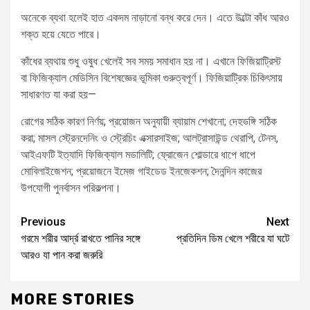
অনেকে ব্যথা হলেই হাত একদম নাড়ানো বন্ধ করে দেন। এতে উল্টো কাঁধ আরও
শক্ত হয়ে যেতে পারে।
কাঁধের ব্যথায় শুধু ওষুধ খেলেই সব সময় সমাধান হয় না। এখানে ফিজিয়াট্রিস্ট
বা ফিজিক্যাল মেডিসিন বিশেষজ্ঞের ভূমিকা গুরুত্বপূর্ণ। ফিজিয়াট্রিক চিকিৎসায়
সাধারণত যা করা হয়—
রোগের সঠিক কারণ নির্ণয়; প্রয়োজন অনুযায়ী ব্যায়াম শেখানো; দেহভঙ্গি সঠিক
করা; মাসল স্ট্রেনদেনিং ও স্ট্রেচিং এক্সারসাইজ; আলট্রাসাউন্ড থেরাপি, টেনস,
আইএফটি ইত্যাদি ফিজিক্যাল মডালিটি; ফ্রোজেন শোল্ডারে ধাপে ধাপে
মোবিলাইজেশন; প্রয়োজনে ইমেজ গাইডেড ইনজেকশন; দৈনন্দিন কাজের
উপযোগী পুনর্বাসন পরিকল্পনা।
Previous
Next
গরমে শরীর আর্দ্র রাখতে পানির সঙ্গে
প্রতিদিন ডিম খেলে শরীরে যা ঘটে
আরও যা পান করা জরুরি
MORE STORIES