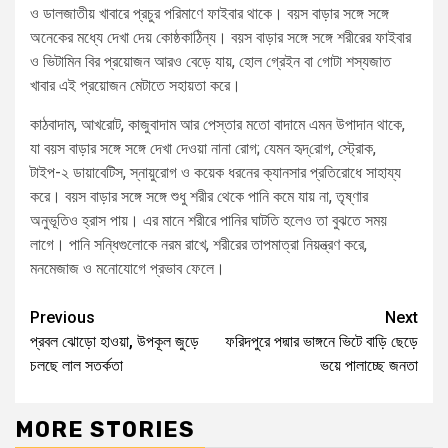
ও ডালজাতীয় খাবারে প্রচুর পরিমাণে ফাইবার থাকে। বয়স বাড়ার সঙ্গে সঙ্গে
অনেকের মধ্যে দেখা দেয় কোষ্ঠকাঠিন্য। বয়স বাড়ার সঙ্গে সঙ্গে শরীরের ফাইবার
ও ভিটামিন বির প্রয়োজন আরও বেড়ে যায়, হোল গ্রেইন বা গোটা শস্যজাত
খাবার এই প্রয়োজন মেটাতে সহায়তা করে।
কাঠবাদাম, আখরোট, কাজুবাদাম আর পেস্তার মতো বাদামে এমন উপাদান থাকে,
যা বয়স বাড়ার সঙ্গে সঙ্গে দেখা দেওয়া নানা রোগ; যেমন হৃদ্‌রোগ, স্ট্রোক,
টাইপ-২ ডায়াবেটিস, স্নায়ুরোগ ও কয়েক ধরনের ক্যানসার প্রতিরোধে সাহায্য
করে। বয়স বাড়ার সঙ্গে সঙ্গে শুধু শরীর থেকে পানি কমে যায় না, তৃষ্ণার
অনুভূতিও হ্রাস পায়। এর মানে শরীরে পানির ঘাটতি হলেও তা বুঝতে সময়
লাগে। পানি সন্ধিগুলোকে নরম রাখে, শরীরের তাপমাত্রা নিয়ন্ত্রণ করে,
মনমেজাজ ও মনোযোগে প্রভাব ফেলে।
Previous
Next
প্রবল ঝোড়ো হাওয়া, উপকূল জুড়ে
ফরিদপুরে পদ্মার ভাঙ্গনে ভিটে বাড়ি ছেড়ে
চলছে লাল সতর্কতা
ভয়ে পালাচ্ছে জনতা
MORE STORIES