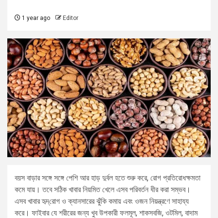
1 year ago
Editor
বয়স বাড়ার সঙ্গে সঙ্গে পেশি আর হাড় দুর্বল হতে শুরু করে, রোগ প্রতিরোধক্ষমতা
কমে যায়। তবে সঠিক খাবার নিয়মিত খেলে এসব পরিবর্তন ধীর করা সম্ভব।
এসব খাবার হৃদ্‌রোগ ও ক্যানসারের ঝুঁকি কমায় এবং ওজন নিয়ন্ত্রণে সাহায্য
করে। ফাইবার যে শরীরের জন্য খুব উপকারী ফলমূল, শাকসবজি, ওটমিল, বাদাম