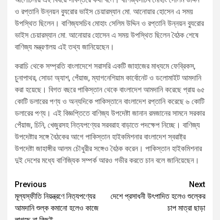
ও রপ্তানি উন্নয়ন ব্যুরোর ভাইস চেয়ারম্যান মো. আনোয়ার হোসেন এ সময়
উপস্থিত ছিলেন। বাণিজ্যসচিব মোহাং সেলিম উদ্দিন ও রপ্তানি উন্নয়ন ব্যুরোর
ভাইস চেয়ারম্যান মো. আনোয়ার হোসেন এ সময় উপস্থিত ছিলেন বৈঠক শেষে
বাণিজ্য মন্ত্রণালয় এই তথ্য জানিয়েছেন।
করাচি থেকে সম্প্রতি বাংলাদেশে সরাসরি একটি জাহাজের মাধ্যমে ফেব্রিকস,
চুনাপাথর, সোডা অ্যাশ, পেঁয়াজ, ম্যাগনেশিয়াম কার্বোনেট ও ডলোমাইট আমদানি
করা হয়েছে। বিগত বছরে পাকিস্তান থেকে বাংলাদেশ আমদানি করেছে প্রায় ৬৫
কোটি ডলারের পণ্য ও অন্যদিকে পাকিস্তানে বাংলাদেশ রপ্তানি করেছে ৬ কোটি
ডলারের পণ্য। এই বিজ্ঞপ্তিতে বাণিজ্য উপদেষ্টা জানান রমজানের সামনে সরকার
পেঁয়াজ, চিনি, খেজুরসহ নিত্যপণ্যের সরবরাহ বাড়াতে পদক্ষেপ নিচ্ছে। বাণিজ্য
উপদেষ্টার সঙ্গে বৈঠকের আগে পাকিস্তান হাইকমিশনার বাংলাদেশ স্বরাষ্ট্র
উপদেষ্টা জাহাঙ্গীর আলম চৌধুরীর সঙ্গেও বৈঠক করেন। পাকিস্তান হাইকমিশনার
দুই দেশের মধ্যে বাণিজ্যিক সম্পর্ক আরও গভীর করতে চান বলে জানিয়েছেন।
Previous
Next
মূল্যস্ফীতি নিয়ন্ত্রণে নিত্যপণ্যের
দেশে প্রসাধনী উৎপাদিত হলেও শুল্কের
আমদানি শুল্ক কমানো হলেও কাজে
চাপ মাত্রা ছাড়া
লাগছে না কিছুই