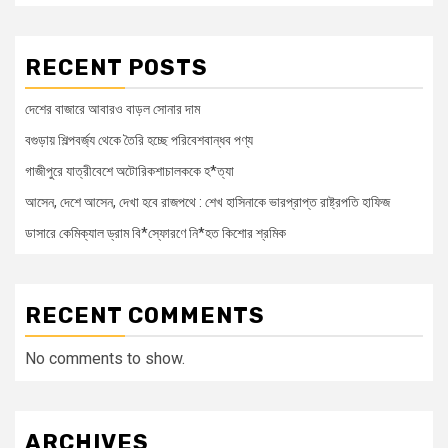
RECENT POSTS
দেশের বাজারে আবারও বাড়ল সোনার দাম
বগুড়ায় শিল্পবর্জ্য থেকে তৈরি হচ্ছে পরিবেশবান্ধব পণ্য
গাজীপুরে যাত্রীবেশে অটোরিকশাচালককে হ*ত্যা
আসেন, দেশে আসেন, দেখা হবে রাজপথে : শেখ হাসিনাকে ভারপ্রাপ্ত রাষ্ট্রপতি হাফিজ
ডাসারে কেমিক্যাল ড্রাম বি*স্ফোরণে নি*হত কিশোর শ্রমিক
RECENT COMMENTS
No comments to show.
ARCHIVES