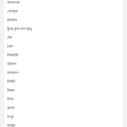
আবহাওয়া
খেলাধুলা
চট্টগ্রাম
চিন্ময় কৃষ্ণ দাস প্রভু
টেক
ঢাকা
নিউজবিট
বরিশাল
বাংলাদেশ
বিজিবি
বিজ্ঞান
বিশ্ব
ব্যবসা
রংপুর
স্বাস্থ্য