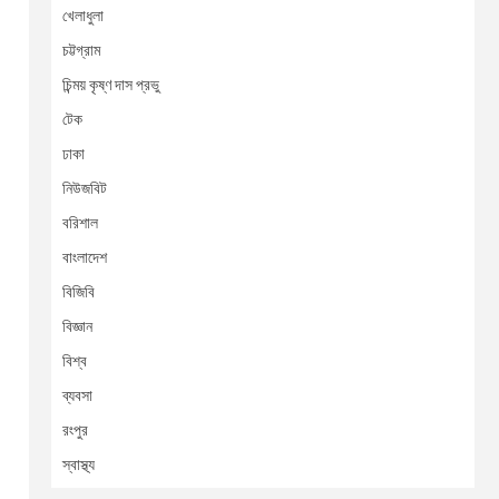
খেলাধুলা
চট্টগ্রাম
চিন্ময় কৃষ্ণ দাস প্রভু
টেক
ঢাকা
নিউজবিট
বরিশাল
বাংলাদেশ
বিজিবি
বিজ্ঞান
বিশ্ব
ব্যবসা
রংপুর
স্বাস্থ্য