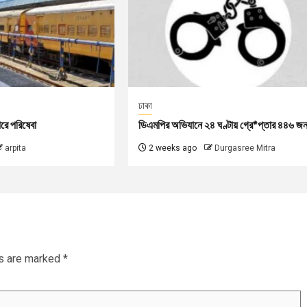
ঢাকা
ারে পরিষেবা
ডিএমপির অভিযানে ২৪ ঘণ্টায় গ্রে*প্তার ৪৪৬ জ
arpita
2 weeks ago
Durgasree Mitra
ds are marked
*