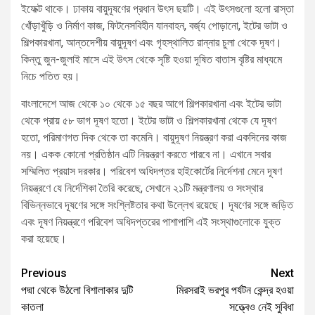
ইফেক্ট থাকে। ঢাকায় বায়ুদূষণের প্রধান উৎস ছয়টি। এই উৎসগুলো হলো রাস্তা
খোঁড়াখুঁড়ি ও নির্মাণ কাজ, ফিটনেসবিহীন যানবাহন, বর্জ্য পোড়ানো, ইটের ভাটা ও
শিল্পকারখানা, আন্তদেশীয় বায়ুদূষণ এবং গৃহস্থালিত রান্নার চুলা থেকে দূষণ।
কিন্তু জুন-জুলাই মাসে এই উৎস থেকে সৃষ্টি হওয়া দূষিত বাতাস বৃষ্টির মাধ্যমে
নিচে পতিত হয়।
বাংলাদেশে আজ থেকে ১০ থেকে ১৫ বছর আগে শিল্পকারখানা এবং ইটের ভাটা
থেকে প্রায় ৫৮ ভাগ দূষণ হতো। ইটের ভাটা ও শিল্পকারখানা থেকে যে দূষণ
হতো, পরিমাণগত দিক থেকে তা কমেনি। বায়ুদূষণ নিয়ন্ত্রণ করা একদিনের কাজ
নয়। একক কোনো প্রতিষ্ঠান এটি নিয়ন্ত্রণ করতে পারবে না। এখানে সবার
সম্মিলিত প্রয়াস দরকার। পরিবেশ অধিদপ্তর হাইকোর্টের নির্দেশনা মেনে দূষণ
নিয়ন্ত্রণে যে নির্দেশিকা তৈরি করেছে, সেখানে ২১টি মন্ত্রণালয় ও সংস্থার
বিভিন্নভাবে দূষণের সঙ্গে সংশ্লিষ্টতার কথা উল্লেখ রয়েছে। দূষণের সঙ্গে জড়িত
এবং দূষণ নিয়ন্ত্রণে পরিবেশ অধিদপ্তরের পাশাপাশি এই সংস্থাগুলোকে যুক্ত
করা হয়েছে।
Previous
Next
পদ্মা থেকে উঠলো বিশালাকার দুটি
মিরসরাই ভরপুর পর্যটন কেন্দ্র হওয়া
কাতলা
সত্ত্বেও নেই সুবিধা