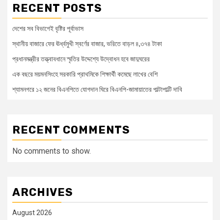
RECENT POSTS
দেশের সব বিভাগেই বৃষ্টির পূর্বাভাস
স্থানীয় বাজারে ফের ঊর্ধ্বমুখী স্বর্ণের বাজার, ভরিতে বাড়ল ৪,৩৭৪ টাকা
প্রধানমন্ত্রীর তত্ত্বাবধানে স্মৃতির উদ্দেশ্যে উদ্বোধন হবে জাদুঘরের
এক বছরে ময়মনসিংহে সরকারি প্রাথমিকে শিক্ষার্থী কমেছে লাখের বেশি
শ্যামনগরে ১২ জনের বিএনপিতে যোগদান ঘিরে বিএনপি-জামায়াতের পাল্টাপাল্টি দাবি
RECENT COMMENTS
No comments to show.
ARCHIVES
August 2026