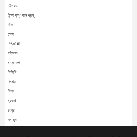
চট্টগ্রাম
চিন্ময় কৃষ্ণ দাস প্রভু
টেক
ঢাকা
নিউজবিট
বরিশাল
বাংলাদেশ
বিজিবি
বিজ্ঞান
বিশ্ব
ব্যবসা
রংপুর
স্বাস্থ্য