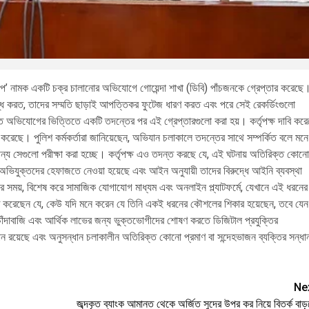
াপ’ নামক একটি চক্র চালানোর অভিযোগে গোয়েন্দা শাখা (ডিবি) পাঁচজনকে গ্রেপ্তার করেছে
লুব্ধ করত, তাদের সম্মতি ছাড়াই আপত্তিকর ফুটেজ ধারণ করত এবং পরে সেই রেকর্ডিংগুলো
াপ্ত অভিযোগের ভিত্তিতে একটি তদন্তের পর এই গ্রেপ্তারগুলো করা হয়। কর্তৃপক্ষ দাবি কর
 করেছে। পুলিশ কর্মকর্তারা জানিয়েছেন, অভিযান চলাকালে তদন্তের সাথে সম্পর্কিত বলে মনে
ন্য সেগুলো পরীক্ষা করা হচ্ছে। কর্তৃপক্ষ এও তদন্ত করছে যে, এই ঘটনায় অতিরিক্ত কোনো
ভিযুক্তদের হেফাজতে নেওয়া হয়েছে এবং আইন অনুযায়ী তাদের বিরুদ্ধে আইনি ব্যবস্থা
সময়, বিশেষ করে সামাজিক যোগাযোগ মাধ্যম এবং অনলাইন প্ল্যাটফর্মে, যেখানে এই ধরনের
িত করেছেন যে, কেউ যদি মনে করেন যে তিনি একই ধরনের কৌশলের শিকার হয়েছেন, তবে যেন
াঁদাবাজি এবং আর্থিক লাভের জন্য ভুক্তভোগীদের শোষণ করতে ডিজিটাল প্রযুক্তির
ান রয়েছে এবং অনুসন্ধান চলাকালীন অতিরিক্ত কোনো প্রমাণ বা সন্দেহভাজন ব্যক্তির সন্ধা
Ne
জব্দকৃত ব্যাংক আমানত থেকে অর্জিত সুদের উপর কর নিয়ে বিতর্ক বাড