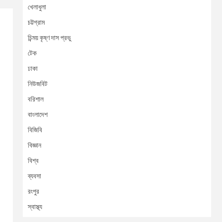
খেলাধুলা
চট্টগ্রাম
চিন্ময় কৃষ্ণ দাস প্রভু
টেক
ঢাকা
নিউজবিট
বরিশাল
বাংলাদেশ
বিজিবি
বিজ্ঞান
বিশ্ব
ব্যবসা
রংপুর
স্বাস্থ্য