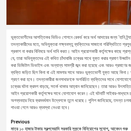
ভুক্তভোগীদের আপত্তিকর ভিডিও গোপনে রেকর্ড করে অর্থ আদায়ের জন্য ‘হানি ট্র্য
তদন্তকারীদের মতে, অভিযুক্তরা লক্ষ্যবস্তু ব্যক্তিদের সাজানো পরিস্থিতিতে প্র
প্রকাশ না করার বিনিময়ে অর্থ দাবি করত। আইন প্রয়োগকারী কর্তৃপক্ষের কাছে প্র
যে, তারা অভিযুক্তদের এই কথিত চাঁদাবাজি চক্রের সাথে যুক্ত করার প্রমাণ উদ্ঘাটন
করা ডিজিটাল ডিভাইস এবং অন্যান্য সামগ্রী জব্দ করা হয়েছে এবং আরও প্রমাণের জ
ব্যক্তি জড়িত ছিল কিনা বা এই মামলার সাথে আরও ভুক্তভোগী যুক্ত আছে কিনা। অ
গ্রহণ করা হবে। তদন্তকারীরা জনসাধারণকে অপরিচিত ব্যক্তিদের সাথে যোগাযোগের 
চক্রের ঘটনা ক্রমশ বাড়ছে, সতর্ক থাকার আহ্বান জানিয়েছেন। তারা আরও উৎসাহ
আইন প্রয়োগকারী কর্তৃপক্ষের সাথে যোগাযোগ করেন। এই ঘটনাটি সাইবার-মাধ্যমে চ
অপব্যবহার নিয়ে ক্রমবর্ধমান উদ্বেগকে তুলে ধরেছে। পুলিশ জানিয়েছে, তদন্ত চলম
পাওয়া গেলে আরও ব্যবস্থা নেওয়া হবে।
Previous
মাত্র ১০ হাজার টাকায় স্বল্পমেয়াদি সরকারি সুকুকে বিনিয়োগের সুযোগ, আবেদন শুরু