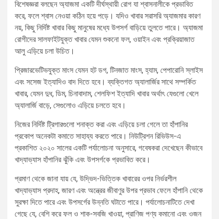
বিশেষজ্ঞরা বলছেন অ্যাজমা একটি দীর্ঘস্থায়ী রোগ যা শ্বাসনালীকে প্রভাবিত
করে, ফলে শ্বাস নেওয়া কঠিন হয়ে পড়ে। যদিও খাবার সরাসরি অ্যাজমার কারণ
নয়, কিছু নির্দিষ্ট খাবার কিছু মানুষের মধ্যে উপসর্গ বাড়িয়ে তুলতে পারে। অ্যাজমা
রোগীদের সালফাইটযুক্ত খাবার যেমন শুকনো ফল, ওয়াইন এবং প্রক্রিয়াজাত
আলু এড়িয়ে চলা উচিত।
প্রিজারভেটিভযুক্ত মাংস যেমন হট ডগ, টিনজাত মাংস, হ্যাম, পেপারোনি স্লাইস
এবং সসেজ ইত্যাদিও বাদ দিতে হবে। ব্যক্তিগত অ্যালার্জির সাথে সম্পর্কিত
খাবার, যেমন দুধ, ডিম, চিনাবাদাম, শেলফিশ ইত্যাদি খাবার অর্থাৎ যেগুলো খেলে
অ্যালার্জি বাড়ে, সেগুলোও এড়িয়ে চলতে হবে।
নিজের নির্দিষ্ট ট্রিগারগুলো শনাক্ত করা এবং এড়িয়ে চলা গেলে তা হাঁপানির
প্রকোপ অনেকটা কমাতে সাহায্য করতে পারে। নিউট্রিশন রিভিউস-এ
প্রকাশিত ২০২০ সালের একটি পর্যালোচনা অনুসারে, গবেষকরা দেখেছেন কীভাবে
খাদ্যাভ্যাস হাঁপানির ঝুঁকি এবং উপসর্গকে প্রভাবিত করে।
প্রমাণ থেকে জানা যায় যে, উদ্ভিদ-ভিত্তিক খাবারের ওপর নির্ভরশীল
খাদ্যাভ্যাস প্রদাহ, জারণ এবং অন্ত্রের জীবাণুর উপর প্রভাব ফেলে হাঁপানি থেকে
সুরক্ষা দিতে পারে এবং উপসর্গের উন্নতি ঘটাতে পারে। পর্যালোচনাটিতে দেখা
গেছে যে, বেশি করে ফল ও শাক-সবজি খাওয়া, প্রাণিজ পণ্য কমানো এবং ওজন