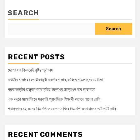
SEARCH
Search
RECENT POSTS
দেশের সব বিভাগেই বৃষ্টির পূর্বাভাস
স্থানীয় বাজারে ফের ঊর্ধ্বমুখী স্বর্ণের বাজার, ভরিতে বাড়ল ৪,৩৭৪ টাকা
প্রধানমন্ত্রীর তত্ত্বাবধানে স্মৃতির উদ্দেশ্যে উদ্বোধন হবে জাদুঘরের
এক বছরে ময়মনসিংহে সরকারি প্রাথমিকে শিক্ষার্থী কমেছে লাখের বেশি
শ্যামনগরে ১২ জনের বিএনপিতে যোগদান ঘিরে বিএনপি-জামায়াতের পাল্টাপাল্টি দাবি
RECENT COMMENTS