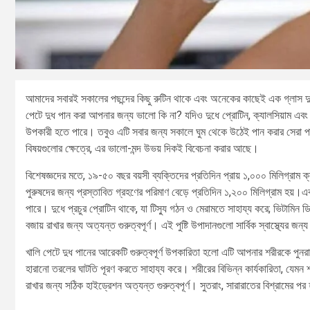
আমাদের সবারই সকালের পছন্দের কিছু রুটিন থাকে এবং অনেকের কাছেই এক গ্লাস দুধ
পেটে দুধ পান করা আপনার জন্য ভালো কি না? যদিও দুধে প্রোটিন, ক্যালসিয়াম এবং 
উপকারী হতে পারে। তবুও এটি সবার জন্য সকালে ঘুম থেকে উঠেই পান করার সেরা পান
বিষয়গুলোর ক্ষেত্রে, এর ভালো-মন্দ উভয় দিকই বিবেচনা করার আছে।
বিশেষজ্ঞদের মতে, ১৯-৫০ বছর বয়সী ব্যক্তিদের প্রতিদিন প্রায় ১,০০০ মিলিগ্রাম ক
পুরুষদের জন্য প্রস্তাবিত গ্রহণের পরিমাণ বেড়ে প্রতিদিন ১,২০০ মিলিগ্রাম হয়।এক 
পারে। দুধে প্রচুর প্রোটিন থাকে, যা টিস্যু গঠন ও মেরামতে সাহায্য করে; ভিটামিন ড
বজায় রাখার জন্য অত্যন্ত গুরুত্বপূর্ণ। এই পুষ্টি উপাদানগুলো সার্বিক স্বাস্থ্যের 
খালি পেটে দুধ পানের আরেকটি গুরুত্বপূর্ণ উপকারিতা হলো এটি আপনার শরীরকে পুনরায
হারানো তরলের ঘাটতি পূরণ করতে সাহায্য করে। শরীরের বিভিন্ন কার্যকারিতা, যেমন শরী
রাখার জন্য সঠিক হাইড্রেশন অত্যন্ত গুরুত্বপূর্ণ। সুতরাং, সারারাতের বিশ্রামের পর