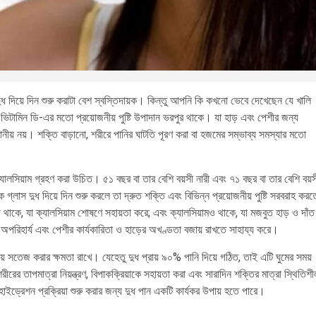
 দিয়ে দিন শুরু করাটা বেশ স্বস্তিদায়ক। কিন্তু আপনি কি কখনো ভেবে দেখেছেন যে খালি
ভিটামিন ডি-এর মতো প্রয়োজনীয় পুষ্টি উপাদান ভরপুর থাকে। যা হাড় এবং পেশীর জন্য
ীয় নয়। শক্তি বাড়ানো, শরীরে পানির ঘাটতি পূরণ করা বা হজমের সম্ভাব্য সমস্যার মতো
্যালসিয়াম গ্রহণ করা উচিত। ৫১ বছর বা তার বেশি বয়সী নারী এবং ৭১ বছর বা তার বেশি বয়স
গ্লাস দুধ দিয়ে দিন শুরু করলে তা দ্রুত শক্তি এবং বিভিন্ন প্রয়োজনীয় পুষ্টি সরবরাহ করত
ি থাকে, যা ক্যালসিয়াম শোষণে সহায়তা করে; এবং ক্যালসিয়ামও থাকে, যা মজবুত হাড় ও দাঁত
জন্য অপরিহার্য এবং পেশীর কার্যকারিতা ও হাড়ের অখণ্ডতা বজায় রাখতে সাহায্য করে।
় সতেজ করার ক্ষমতা রাখে। যেহেতু দুধ প্রায় ৯০% পানি দিয়ে গঠিত, তাই এটি ঘুমের সময়
রের তাপমাত্রা নিয়ন্ত্রণ, বিপাকক্রিয়াকে সহায়তা করা এবং সারাদিন শক্তির মাত্রা স্থিতিশী
 হাইড্রেশন প্রক্রিয়া শুরু করার জন্য দুধ পান একটি কার্যকর উপায় হতে পারে।