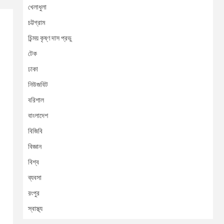
খেলাধুলা
চট্টগ্রাম
চিন্ময় কৃষ্ণ দাস প্রভু
টেক
ঢাকা
নিউজবিট
বরিশাল
বাংলাদেশ
বিজিবি
বিজ্ঞান
বিশ্ব
ব্যবসা
রংপুর
স্বাস্থ্য