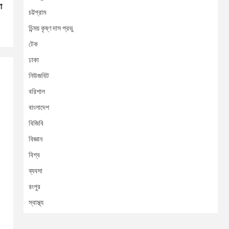
া
চট্টগ্রাম
চিন্ময় কৃষ্ণ দাস প্রভু
টেক
ঢাকা
নিউজবিট
বরিশাল
বাংলাদেশ
বিজিবি
বিজ্ঞান
বিশ্ব
ব্যবসা
রংপুর
স্বাস্থ্য