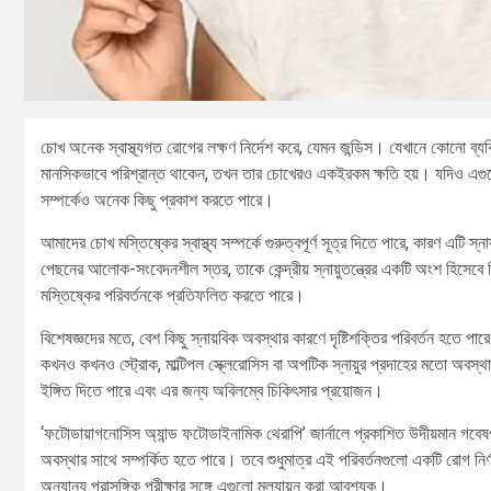
চোখ অনেক স্বাস্থ্যগত রোগের লক্ষণ নির্দেশ করে, যেমন জন্ডিস। যেখানে কোনো ব্যক
মানসিকভাবে পরিশ্রান্ত থাকেন, তখন তার চোখেরও একইরকম ক্ষতি হয়। যদিও এগুলো স
সম্পর্কেও অনেক কিছু প্রকাশ করতে পারে।
আমাদের চোখ মস্তিষ্কের স্বাস্থ্য সম্পর্কে গুরুত্বপূর্ণ সূত্র দিতে পারে, কারণ এটি স্ন
পেছনের আলোক-সংবেদনশীল স্তর, তাকে কেন্দ্রীয় স্নায়ুতন্ত্রের একটি অংশ হিসেবে 
মস্তিষ্কের পরিবর্তনকে প্রতিফলিত করতে পারে।
বিশেষজ্ঞদের মতে, বেশ কিছু স্নায়বিক অবস্থার কারণে দৃষ্টিশক্তির পরিবর্তন হতে পারে
কখনও কখনও স্ট্রোক, মাল্টিপল স্ক্লেরোসিস বা অপটিক স্নায়ুর প্রদাহের মতো অবস্থা
ইঙ্গিত দিতে পারে এবং এর জন্য অবিলম্বে চিকিৎসার প্রয়োজন।
‘ফটোডায়াগনোসিস অ্যান্ড ফটোডাইনামিক থেরাপি’ জার্নালে প্রকাশিত উদীয়মান গব
অবস্থার সাথে সম্পর্কিত হতে পারে। তবে শুধুমাত্র এই পরিবর্তনগুলো একটি রোগ নির্ণ
অন্যান্য প্রাসঙ্গিক পরীক্ষার সঙ্গে এগুলো মূল্যায়ন করা আবশ্যক।