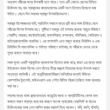
অভ্যাস শরীরের জন্য উপকারী হতে পারে। তবে এটি কোনো রোগের নিশ্চিত
চিকিৎসা নয়; বরং স্বাস্থ্যকর খাদ্যাভ্যাসের একটি অংশ হিসেবে বিবেচনা করা
উচিত। জেনে নিন লবঙ্গের স্বাস্থ্য উপকারিতাগুলো।
স্বাস্থ্য বিশেষজ্ঞদের দাবি, প্রতিদিন সকালে মাত্র দুটি করে লবঙ্গ চিবিয়ে খেলে
শরীরের বিশেষ উপকার হয়। পুষ্টিগুণে ভরপুর এই মশলায় রয়েছে প্রচুর পরিমাণে
প্রোটিন, আয়রন, কার্বোহাইড্রেট, ক্যালসিয়াম, ফসফরাস, পটাসিয়াম, সোডিয়াম ও
হাইড্রোক্লোরিক অ্যাসিড। এর পাশাপাশি এতে মজুত রয়েছে ভিটামিন এ এবং
ভিটামিন সি ম্যাংগানিজ ও পর্যাপ্ত পরিমাণে ফাইবার, যা শরীরকে ভেতর থেকে
সুস্থ রাখতে সাহায্য করে।
লবঙ্গ মূলত একটি প্রাকৃতিক ব্যথানাশক হিসেবে কাজ করে, কারণ এর মধ্যে থাকা
ইউজেনল নামক বিশেষ তেল দাঁতের তীব্র যন্ত্রণা নিমেষের মধ্যে উপশম করতে
অত্যন্ত কার্যকরী। এই অ্যান্টিব্যাকটেরিয়াল বৈশিষ্ট্যের জন্যই বিভিন্ন
কোম্পানির টুথপেস্ট, মাউথওয়াশ এবং পেইন রিলিফ ক্রিম তৈরিতে লবঙ্গ ব্যবহার
করা হয়।
লবঙ্গের মধ্যে থাকা ফ্ল্যাভোনয়েড জয়েন্টের ব্যথা ও আর্থ্রাইটিসের ফোলা ভাব
কমাতে দারুণ সাহায্য করে যার কারণে অনেক অ্যারোমা থেরাপিস্ট বা বাতের
চিকিৎসকেরা লবঙ্গ তেল মালিশ করার পরামর্শ দিয়ে থাকেন। সর্দি, কাশি, হাঁপানি,