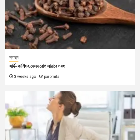
স্বাস্থ্য
সর্দি-কাশিসহ যেসব রোগ সারাবে লবঙ্গ
3 weeks ago
paromita