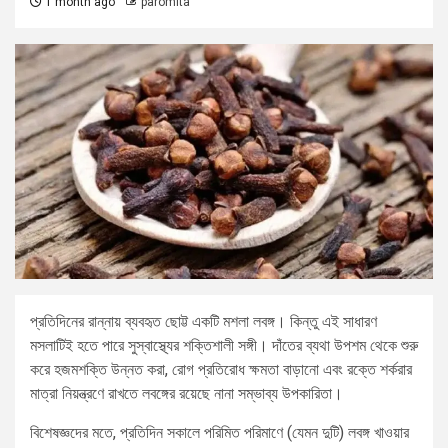
1 month ago
paromita
প্রতিদিনের রান্নায় ব্যবহৃত ছোট্ট একটি মশলা লবঙ্গ। কিন্তু এই সাধারণ
মসলাটিই হতে পারে সুস্বাস্থ্যের শক্তিশালী সঙ্গী। দাঁতের ব্যথা উপশম থেকে শুরু
করে হজমশক্তি উন্নত করা, রোগ প্রতিরোধ ক্ষমতা বাড়ানো এবং রক্তে শর্করার
মাত্রা নিয়ন্ত্রণে রাখতে লবঙ্গের রয়েছে নানা সম্ভাব্য উপকারিতা।
বিশেষজ্ঞদের মতে, প্রতিদিন সকালে পরিমিত পরিমাণে (যেমন দুটি) লবঙ্গ খাওয়ার