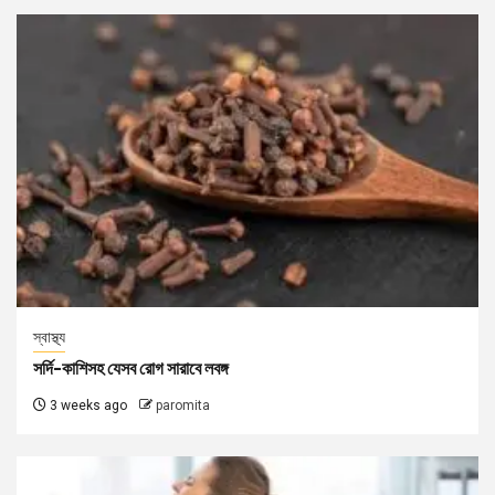
স্বাস্থ্য
সর্দি-কাশিসহ যেসব রোগ সারাবে লবঙ্গ
3 weeks ago
paromita