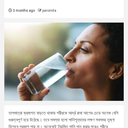
3 months ago
paromita
তাপমাত্রা ক্রমাগত বাড়তে থাকায় শরীরকে আর্দ্র রাখা আগের চেয়ে অনেক বেশি
গুরুত্বপূর্ণ হয়ে উঠেছে। তবে সমস্যা হলো পানিশূন্যতার লক্ষণ সবসময় তৃষ্ণা
হিসেবে প্রকাশ পায় না। অনেকেই নিয়মিত পানি পান করার পরেও শরীরে