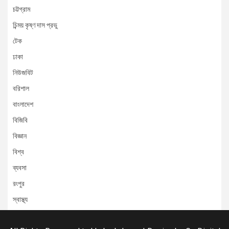
চট্টগ্রাম
চিন্ময় কৃষ্ণ দাস প্রভু
টেক
ঢাকা
নিউজবিট
বরিশাল
বাংলাদেশ
বিজিবি
বিজ্ঞান
বিশ্ব
ব্যবসা
রংপুর
স্বাস্থ্য