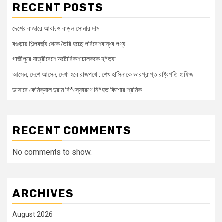
RECENT POSTS
দেশের বাজারে আবারও বাড়ল সোনার দাম
বগুড়ায় শিল্পবর্জ্য থেকে তৈরি হচ্ছে পরিবেশবান্ধব পণ্য
গাজীপুরে যাত্রীবেশে অটোরিকশাচালককে হ*ত্যা
আসেন, দেশে আসেন, দেখা হবে রাজপথে : শেখ হাসিনাকে ভারপ্রাপ্ত রাষ্ট্রপতি হাফিজ
ডাসারে কেমিক্যাল ড্রাম বি*স্ফোরণে নি*হত কিশোর শ্রমিক
RECENT COMMENTS
No comments to show.
ARCHIVES
August 2026