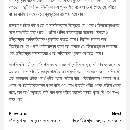
যদি প্রস্রাব গাঢ় বা বেশি ঘন মনে হয়, তাহলে বুঝবেন আপনার শরীর পানি ধরে
রাখছে। ফ্রন্টিয়ার্স ইন নিউট্রিশন-এ প্রকাশিত গবেষণা দেখা গেছে যে, শরীরে
পানির পরিমাণ কমে গেলে প্রস্রাবের রঙ গাঢ় হয়ে যায়।
মনোযোগ দিতে কষ্ট হওয়া বা মানসিকভাবে নিস্তেজ বোধ করাও ডিহাইড্রেশনের
সঙ্গে সম্পর্কিত হতে পারে। শরীরে পানির ভারসাম্যের সামান্য পরিবর্তনও
মস্তিষ্কের কার্যকারিতাকে প্রভাবিত করতে পারে। ব্রিটিশ জার্নাল অফ
নিউট্রিশন-এর একটি পর্যালোচনায় তুলে ধরা হয়েছে যে, ডিহাইড্রেশন মনোযোগ
এবং মস্তিষ্কের কর্মক্ষমতার ওপর নেতিবাচক প্রভাব ফেলতে পারে।
আপনি যদি পর্যাপ্ত পানি পান করার পরেও শক্তিহীন বা তৃষ্ণার্ত বোধ করেন, তবে
এর কারণ হতে পারে ইলেক্ট্রোলাইটের ভারসাম্যহীনতা। ঘামের কারণে সোডিয়াম
এবং অন্যান্য খনিজ পদার্থ শরীর থেকে বেরিয়ে যায়। ক্লিনিক্যাল গবেষণা দেখা
গেছে যে, ডিহাইড্রেশনের ফলে পানি এবং লবণ উভয়ই শরীর থেকে বেরিয়ে যেতে
পারে, যার অর্থ শুধুমাত্র পানি পান করে শরীরে তরলের ঘাটতি পুরোপুরি পূরণ না-ও
হতে পারে।
Previous
Next
হঠাৎ মুখে ব্রণ বেড়ে গেলে যা করবেন
গরমে হিটস্ট্রোক এড়াতে যা করবেন