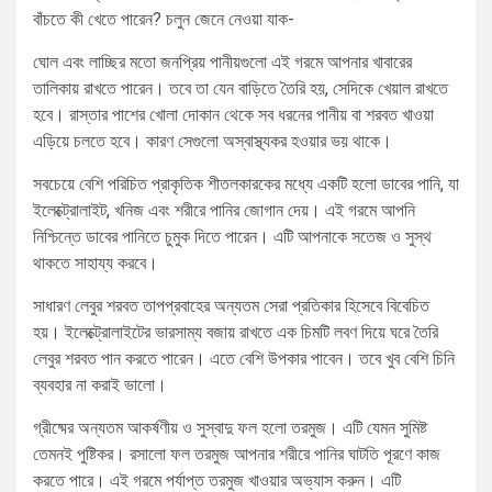
বাঁচতে কী খেতে পারেন? চলুন জেনে নেওয়া যাক-
ঘোল এবং লাচ্ছির মতো জনপ্রিয় পানীয়গুলো এই গরমে আপনার খাবারের
তালিকায় রাখতে পারেন। তবে তা যেন বাড়িতে তৈরি হয়, সেদিকে খেয়াল রাখতে
হবে। রাস্তার পাশের খোলা দোকান থেকে সব ধরনের পানীয় বা শরবত খাওয়া
এড়িয়ে চলতে হবে। কারণ সেগুলো অস্বাস্থ্যকর হওয়ার ভয় থাকে।
সবচেয়ে বেশি পরিচিত প্রাকৃতিক শীতলকারকের মধ্যে একটি হলো ডাবের পানি, যা
ইলেক্ট্রোলাইট, খনিজ এবং শরীরে পানির জোগান দেয়। এই গরমে আপনি
নিশ্চিন্তে ডাবের পানিতে চুমুক দিতে পারেন। এটি আপনাকে সতেজ ও সুস্থ
থাকতে সাহায্য করবে।
সাধারণ লেবুর শরবত তাপপ্রবাহের অন্যতম সেরা প্রতিকার হিসেবে বিবেচিত
হয়। ইলেক্ট্রোলাইটের ভারসাম্য বজায় রাখতে এক চিমটি লবণ দিয়ে ঘরে তৈরি
লেবুর শরবত পান করতে পারেন। এতে বেশি উপকার পাবেন। তবে খুব বেশি চিনি
ব্যবহার না করাই ভালো।
গ্রীষ্মের অন্যতম আকর্ষণীয় ও সুস্বাদু ফল হলো তরমুজ। এটি যেমন সুমিষ্ট
তেমনই পুষ্টিকর। রসালো ফল তরমুজ আপনার শরীরে পানির ঘাটতি পূরণে কাজ
করতে পারে। এই গরমে পর্যাপ্ত তরমুজ খাওয়ার অভ্যাস করুন। এটি