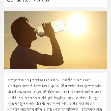
2 months ago
paromita
তাপপ্রবাহ মানে শুধু অস্বস্তি বোধ করা নয়। বরং দীর্ঘ সময় ধরে চরম
তাপমাত্রার সংস্পর্শে থাকলে ডিহাইড্রেশন, হিট এক্সহশন, মাসল ক্রাম্পস, জ্ঞান
হারানো এবং গুরুতর ক্ষেত্রে হিটস্ট্রোক হতে পারে। বিশেষজ্ঞরা সতর্ক করেছেন
যে মাথা ঘোরা, বমি বমি ভাব, মাথাব্যথা, বিভ্রান্তি, দ্রুত হৃদস্পন্দন, গাঢ় হলুদ
প্রস্রাব, খিঁচুনি বা জ্ঞান হারানোর মতো লক্ষণ কখনই উপেক্ষা করা উচিত নয়।
এই গরমে প্রয়োজনীয় পানীয় ও খাবার খেতে হবে সঠিকভাবে। হিটস্ট্রোক থেকে