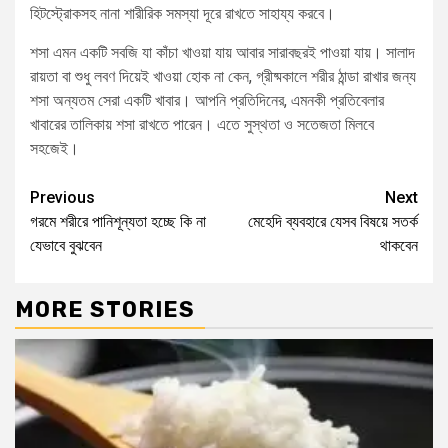
হিটস্ট্রোকসহ নানা শারীরিক সমস্যা দূরে রাখতে সাহায্য করবে।
শসা এমন একটি সবজি যা কাঁচা খাওয়া যায় আবার সারাবছরই পাওয়া যায়। সালাদ
রায়তা বা শুধু লবণ দিয়েই খাওয়া হোক না কেন, গ্রীষ্মকালে শরীর ঠান্ডা রাখার জন্য
শসা অন্যতম সেরা একটি খাবার। আপনি প্রতিদিনের, এমনকী প্রতিবেলার
খাবারের তালিকায় শসা রাখতে পারেন। এতে সুস্থতা ও সতেজতা মিলবে
সহজেই।
Previous
Next
গরমে শরীরে পানিশূন্যতা হচ্ছে কি না
মেহেদি ব্যবহারে যেসব বিষয়ে সতর্ক
যেভাবে বুঝবেন
থাকবেন
MORE STORIES