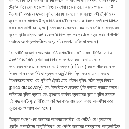
যার ফলে বিনিয়োগকারীরা আলাদা কোনো নিষ্পত্তির বাধ্যবাধকতা ছাড়াই একই
ট্রেডিং দিনে যোগ্য কোম্পানিগুলোর শেয়ার কেনা-বেচা করতে পারবেন। এই
উদ্যোগটি বাজারের দক্ষতা বৃদ্ধি, তারল্য বাড়ানো এবং স্বল্পমেয়াদী ট্রেডিংয়ের
সুযোগ কাজে লাগাতে ইচ্ছুক বিনিয়োগকারীদের জন্য অধিকতর নমনীয়তা নিশ্চিত
করবে বলে আশা করা হচ্ছে। লেনদেনের ক্ষেত্রে একই দিনে নেটিং বা সমন্বয়ের
সুযোগ সৃষ্টির মাধ্যমে এই ব্যবস্থাটি নিষ্পত্তি প্রক্রিয়াকে সহজ করার পাশাপাশি
বাজারের অংশগ্রহণকারীদের জন্য পরিচালনগত জটিলতা কমাবে।
‘ডে নেটিং’ ব্যবস্থার আওতায়, বিনিয়োগকারীরা একটি একক ট্রেডিং সেশনে
একই সিকিউরিটির (শেয়ারের) বিপরীতে সম্পন্ন করা কেনা ও বেচার
লেনদেনগুলোকে একে অপরের সাথে সমন্বয় (offset) করতে পারবেন; ফলে
দিনের শেষে কেবল নিট বা প্রকৃত দায়টুকুই নিষ্পত্তি করতে হবে। বাজার
বিশেষজ্ঞদের মতে, এই সুবিধাটি ট্রেডিংয়ের পরিমাণ বৃদ্ধি, সঠিক মূল্য নির্ধারণ
(price discovery) এবং নিষ্পত্তি-সংক্রান্ত ঝুঁকি কমাতে সহায়তা করবে।
অধিকতর সুবিধা প্রদান এবং মূলধনের কার্যকর ব্যবহারের সুযোগ সৃষ্টির মাধ্যমে
এই পদক্ষেপটি খুচরা বিনিয়োগকারীদের কাছে বাজারকে আরও আকর্ষণীয় করে
তুলবে বলেও আশা করা হচ্ছে।
নিয়ন্ত্রক সংস্থা এবং বাজারের অংশগ্রহণকারীরা ‘ডে নেটিং’-এর প্রবর্তনকে
ট্রেডিং অবকাঠামো আধুনিকীকরণ এবং দেশীয় বাজারের কার্যক্রমকে আন্তর্জাতিক