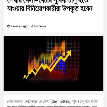
শেয়ার কেনা-বেচার সুবিধা চালু হতে
যাওয়ায় বিনিয়োগকারীরা উপকৃত হবেন
4 weeks ago
anuprova
শেয়ার বাজারে একটি নতুন ‘ডে নেটিং’ (day netting) সুবিধা চালু হতে যাচ্ছে,