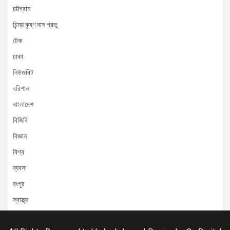
চট্টগ্রাম
চিন্ময় কৃষ্ণ দাস প্রভু
টেক
ঢাকা
নিউজবিট
বরিশাল
বাংলাদেশ
বিজিবি
বিজ্ঞান
বিশ্ব
ব্যবসা
রংপুর
স্বাস্থ্য