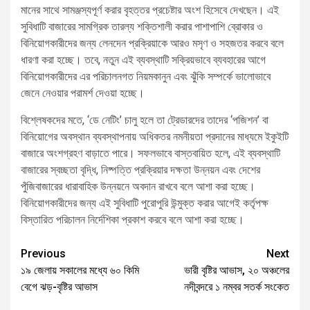
মানের সাথে সামঞ্জস্যপূর্ণ করার বৃহত্তর প্রচেষ্টার অংশ হিসেবে দেখছেন। এই
সুবিধাটি বাজারের সামগ্রিক তারল্য শক্তিশালী করার পাশাপাশি ব্রোকার ও
বিনিয়োগকারীদের জন্য লেনদেন প্রক্রিয়াকে আরও মসৃণ ও সহজতর করবে বলে
ধারণা করা হচ্ছে। তবে, নতুন এই ব্যবস্থাটি সক্রিয়ভাবে ব্যবহারের আগে
বিনিয়োগকারীদের এর পরিচালনগত নিয়মকানুন এবং ঝুঁকি সম্পর্কে ভালোভাবে
জেনে নেওয়ার পরামর্শ দেওয়া হচ্ছে।
বিশ্লেষকদের মতে, ‘ডে নেটিং’ চালু হলে তা ট্রেডারদের তাদের ‘পজিশন’ বা
বিনিয়োগের অবস্থান ব্যবস্থাপনায় অধিকতর নমনীয়তা প্রদানের মাধ্যমে ইকুইটি
বাজারে অংশগ্রহণ বাড়াতে পারে। সফলভাবে বাস্তবায়িত হলে, এই ব্যবস্থাটি
বাজারের স্বচ্ছতা বৃদ্ধি, নিষ্পত্তি প্রক্রিয়ার দক্ষতা উন্নয়ন এবং দেশের
পুঁজিবাজারের ধারাবাহিক উন্নয়নে অবদান রাখবে বলে আশা করা হচ্ছে।
বিনিয়োগকারীদের জন্য এই সুবিধাটি পুরোপুরি উন্মুক্ত করার আগেই কর্তৃপক্ষ
বিস্তারিত পরিচালন নির্দেশিকা প্রকাশ করবে বলে আশা করা হচ্ছে।
Previous
Next
১৯ জেলায় সকালের মধ্যে ৬০ কিমি
ভারী বৃষ্টির আভাস, ২০ অঞ্চলের
বেগে ঝড়-বৃষ্টির আভাস
নদীবন্দরে ১ নম্বর সতর্ক সংকেত