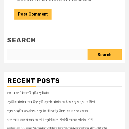
SEARCH
Search
RECENT POSTS
দেশের সব বিভাগেই বৃষ্টির পূর্বাভাস
স্থানীয় বাজারে ফের ঊর্ধ্বমুখী স্বর্ণের বাজার, ভরিতে বাড়ল ৪,৩৭৪ টাকা
প্রধানমন্ত্রীর তত্ত্বাবধানে স্মৃতির উদ্দেশ্যে উদ্বোধন হবে জাদুঘরের
এক বছরে ময়মনসিংহে সরকারি প্রাথমিকে শিক্ষার্থী কমেছে লাখের বেশি
শ্যামনগরে ১২ জনের বিএনপিতে যোগদান ঘিরে বিএনপি-জামায়াতের পাল্টাপাল্টি দাবি