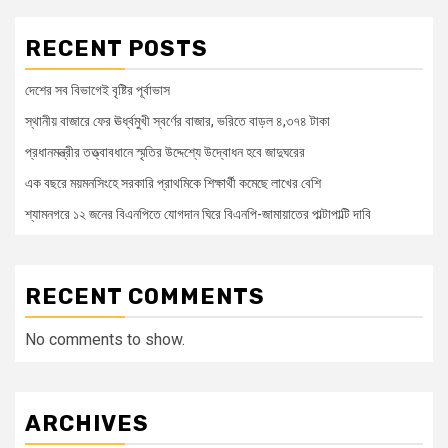
RECENT POSTS
দেশের সব বিভাগেই বৃষ্টির পূর্বাভাস
স্থানীয় বাজারে ফের ঊর্ধ্বমুখী স্বর্ণের বাজার, ভরিতে বাড়ল ৪,৩৭৪ টাকা
প্রধানমন্ত্রীর তত্ত্বাবধানে স্মৃতির উদ্দেশ্যে উদ্বোধন হবে জাদুঘরের
এক বছরে ময়মনসিংহে সরকারি প্রাথমিকে শিক্ষার্থী কমেছে লাখের বেশি
শ্যামনগরে ১২ জনের বিএনপিতে যোগদান ঘিরে বিএনপি-জামায়াতের পাল্টাপাল্টি দাবি
RECENT COMMENTS
No comments to show.
ARCHIVES