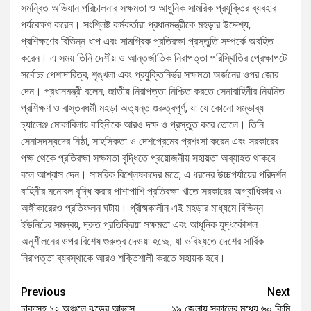
সমন্বিত অভিযান পরিচালনার সক্ষমতা ও আধুনিক সামরিক প্রযুক্তির ব্যবহার
পর্যবেক্ষণ করেন। সংশ্লিষ্ট কর্মকর্তারা প্রধানমন্ত্রীকে মহড়ার উদ্দেশ্য,
প্রশিক্ষণের বিভিন্ন ধাপ এবং সামগ্রিক প্রতিরক্ষা প্রস্তুতি সম্পর্কে অবহিত
করেন। এ সময় তিনি দেশীয় ও আন্তর্জাতিক নিরাপত্তা পরিস্থিতির প্রেক্ষাপটে
সর্বোচ্চ পেশাদারিত্ব, শৃঙ্খলা এবং প্রযুক্তিনির্ভর সক্ষমতা অর্জনের ওপর জোর
দেন। প্রধানমন্ত্রী বলেন, জাতীয় নিরাপত্তা নিশ্চিত করতে সেনাবাহিনীর নিয়মিত
প্রশিক্ষণ ও বাস্তবধর্মী মহড়া অত্যন্ত গুরুত্বপূর্ণ, যা যে কোনো সম্ভাব্য
চ্যালেঞ্জ মোকাবিলায় বাহিনীকে আরও দক্ষ ও প্রস্তুত করে তোলে। তিনি
সেনাসদস্যদের নিষ্ঠা, সাহসিকতা ও দেশপ্রেমের প্রশংসা করেন এবং সরকারের
পক্ষ থেকে প্রতিরক্ষা সক্ষমতা বৃদ্ধিতে প্রয়োজনীয় সহায়তা অব্যাহত থাকবে
বলে আশ্বাস দেন। সামরিক বিশ্লেষকদের মতে, এ ধরনের উচ্চপর্যায়ের পরিদর্শন
বাহিনীর মনোবল বৃদ্ধি করার পাশাপাশি প্রতিরক্ষা খাতে সরকারের অগ্রাধিকার ও
অঙ্গীকারেরও প্রতিফলন ঘটায়। গ্রীষ্মকালীন এই মহড়ার মাধ্যমে বিভিন্ন
ইউনিটের সমন্বয়, দ্রুত প্রতিক্রিয়া সক্ষমতা এবং আধুনিক যুদ্ধকৌশল
অনুশীলনের ওপর বিশেষ গুরুত্ব দেওয়া হচ্ছে, যা ভবিষ্যতে দেশের সার্বিক
নিরাপত্তা ব্যবস্থাকে আরও শক্তিশালী করতে সহায়ক হবে।
Previous
Next
ঢাকাসহ ১২ অঞ্চলে ঝড়ের আভাস
১৯ জেলায় সকালের মধ্যে ৬০ কিমি