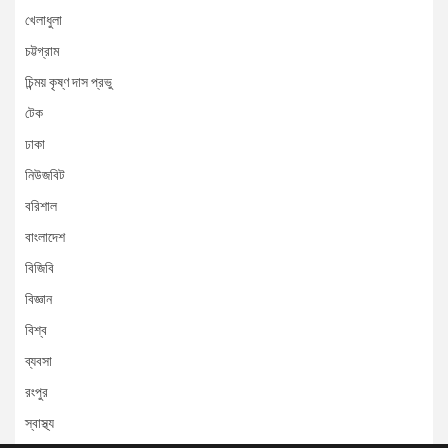
খেলাধুলা
চট্টগ্রাম
চিন্ময় কৃষ্ণ দাস প্রভু
টেক
ঢাকা
নিউজবিট
বরিশাল
বাংলাদেশ
বিজিবি
বিজ্ঞান
বিশ্ব
ব্যবসা
রংপুর
স্বাস্থ্য