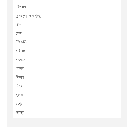
চট্টগ্রাম
চিন্ময় কৃষ্ণ দাস প্রভু
টেক
ঢাকা
নিউজবিট
বরিশাল
বাংলাদেশ
বিজিবি
বিজ্ঞান
বিশ্ব
ব্যবসা
রংপুর
স্বাস্থ্য