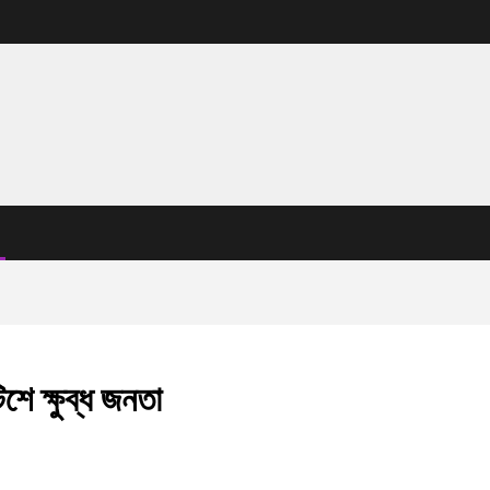
িশে ক্ষুব্ধ জনতা