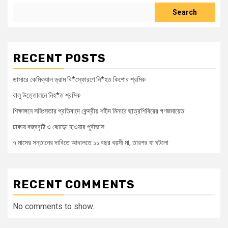
Search
RECENT POSTS
ডাসারে কেমিক্যাল ড্রাম বি*স্ফোরণে নি*হত কিশোর শ্রমিক
বালু উত্তোলনে নিহ*ত শ্রমিক
শিক্ষাঙ্গনে সহিংসতার প্রতিবাদে কেন্দ্রীয় শহীদ মিনারে ছাত্রশিবিরের গণজমায়েত
ঢাকায় বজ্রবৃষ্টি ও ঝোড়ো হাওয়ার পূর্বাভাস
৭ মাসের সন্তানের দাবিতে আদালতে ১১ বছর বয়সী মা, তারপর যা ঘটলো
RECENT COMMENTS
No comments to show.