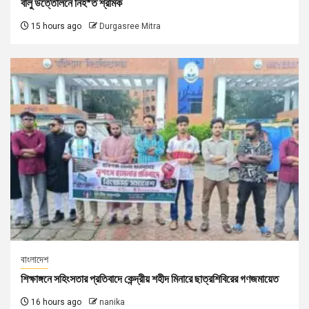
বালু উত্তোলনে নিহ*ত শ্রমিক
15 hours ago
Durgasree Mitra
বাংলাদেশ
শিক্ষাঙ্গনে সহিংসতার প্রতিবাদে কেন্দ্রীয় শহীদ মিনারে ছাত্রশিবিরের গণজমায়েত
16 hours ago
nanika