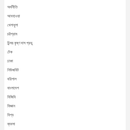
অর্থনীতি
আবহাওয়া
খেলাধুলা
চট্টগ্রাম
চিন্ময় কৃষ্ণ দাস প্রভু
টেক
ঢাকা
নিউজবিট
বরিশাল
বাংলাদেশ
বিজিবি
বিজ্ঞান
বিশ্ব
ব্যবসা