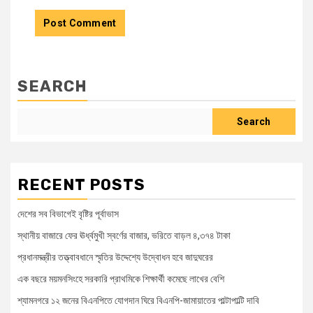
SEARCH
Search
RECENT POSTS
দেশের সব বিভাগেই বৃষ্টির পূর্বাভাস
স্থানীয় বাজারে ফের ঊর্ধ্বমুখী স্বর্ণের বাজার, ভরিতে বাড়ল ৪,৩৭৪ টাকা
প্রধানমন্ত্রীর তত্ত্বাবধানে স্মৃতির উদ্দেশ্যে উদ্বোধন হবে জাদুঘরের
এক বছরে ময়মনসিংহে সরকারি প্রাথমিকে শিক্ষার্থী কমেছে লাখের বেশি
শ্যামনগরে ১২ জনের বিএনপিতে যোগদান ঘিরে বিএনপি-জামায়াতের পাল্টাপাল্টি দাবি