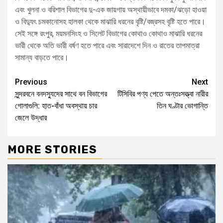
এবং খুলনা ও বরিশাল বিভাগের দু-এক জায়গায় অস্থায়ীভাবে দমকা/ঝড়ো হাওয়া
ও বিদ্যুৎ চমকানোসহ হালকা থেকে মাঝারি ধরনের বৃষ্টি/বজ্রসহ বৃষ্টি হতে পারে।
সেই সঙ্গে রংপুর, ময়মনসিংহ ও সিলেট বিভাগের কোথাও কোথাও মাঝারি ধরনের
ভারী থেকে অতি ভারী বর্ষণ হতে পারে এবং সারাদেশে দিন ও রাতের তাপমাত্রা
সামান্য বাড়তে পারে।
Previous
Next
সুন্দরবনে বনদস্যুদের সাথে বন বিভাগের
টিসিবির পণ্য পেতে অন্তঃসত্ত্বা নারীর
গোলাগুলি: হাত-বাঁধা অবস্থায় চার
তিন ঘণ্টার ভোগান্তি
জেলে উদ্ধার
MORE STORIES