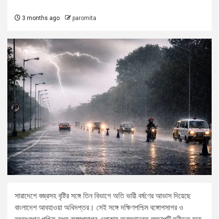
3 months ago
paromita
সারাদেশে বজ্রসহ বৃষ্টির সঙ্গে তিন বিভাগে অতি ভারী বর্ষণের আভাস দিয়েছে
বাংলাদেশ আবহাওয়া অধিদপ্তর। সেই সঙ্গে দক্ষিণপশ্চিম বঙ্গোপসাগর ও