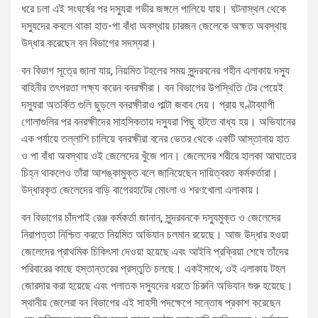
ধরে চলা এই সংঘর্ষের পর দস্যুরা গভীর জঙ্গলে পালিয়ে যায়। ঘটনাস্থল থেকে
দস্যুদের কবলে থাকা হাত-পা বাঁধা অবস্থায় চারজন জেলেকে অক্ষত অবস্থায়
উদ্ধার করেছেন বন বিভাগের সদস্যরা।
বন বিভাগ সূত্রে জানা যায়, নিয়মিত টহলের সময় সুন্দরবনের গহীন এলাকায় দস্যু
বাহিনীর তৎপরতা লক্ষ্য করেন বনরক্ষীরা। বন বিভাগের উপস্থিতি টের পেয়েই
দস্যুরা অতর্কিত গুলি ছুড়লে বনরক্ষীরাও পাল্টা জবাব দেয়। প্রায় ঘণ্টাব্যাপী
গোলাগুলির পর বনরক্ষীদের সাহসিকতায় দস্যুরা পিছু হটতে বাধ্য হয়। অভিযানের
এক পর্যায়ে তল্লাশি চালিয়ে বনরক্ষীরা বনের ভেতর থেকে একটি আস্তানায় হাত
ও পা বাঁধা অবস্থায় ওই জেলেদের খুঁজে পান। জেলেদের শরীরে হালকা আঘাতের
চিহ্ন থাকলেও তাঁরা আশঙ্কামুক্ত বলে জানিয়েছেন দায়িত্বরত কর্মকর্তারা।
উদ্ধারকৃত জেলেদের বাড়ি বাগেরহাটের মোংলা ও শরণখোলা এলাকায়।
বন বিভাগের চাঁদপাই রেঞ্জ কর্মকর্তা জানান, সুন্দরবনকে দস্যুমুক্ত ও জেলেদের
নিরাপত্তা নিশ্চিত করতে নিয়মিত অভিযান চলমান রয়েছে। আজ উদ্ধার হওয়া
জেলেদের প্রাথমিক চিকিৎসা দেওয়া হয়েছে এবং আইনি প্রক্রিয়া শেষে তাঁদের
পরিবারের কাছে হস্তান্তরের প্রস্তুতি চলছে। একইসাথে, ওই এলাকায় টহল
জোরদার করা হয়েছে এবং পলাতক দস্যুদের ধরতে চিরুনি অভিযান শুরু হয়েছে।
স্থানীয় জেলেরা বন বিভাগের এই সাহসী পদক্ষেপে সন্তোষ প্রকাশ করেছেন