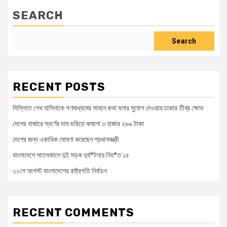
SEARCH
Search
RECENT POSTS
দিল্লিতে শেখ হাসিনাকে গণমাধ্যমের সামনে কথা বলার সুযোগ দেওয়ায় ঢাকার তীব্র ক্ষোভ
দেশের বাজারে স্বর্ণের দাম ভরিতে কমলো ৩ হাজার ২৬৬ টাকা
দেশের জন্য একাধিক ঘোষণা করেছেন প্রধানমন্ত্রী
বাংলাদেশে সাতসকালে দুই সড়ক দুর্ঘ*টনায় নিহ*ত ১৫
২০শে আগস্ট বাংলাদেশের রাষ্ট্রপতি নির্বাচন
RECENT COMMENTS