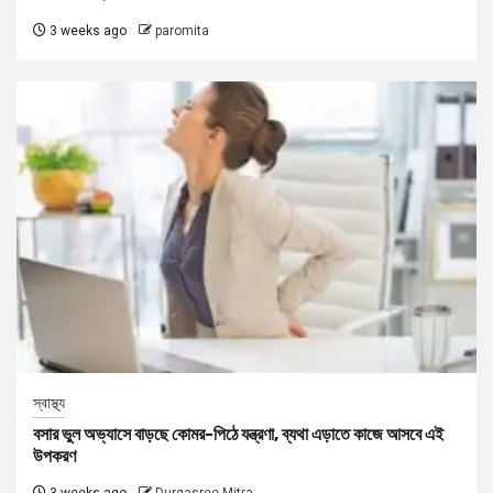
3 weeks ago
paromita
স্বাস্থ্য
বসার ভুল অভ্যাসে বাড়ছে কোমর-পিঠে যন্ত্রণা, ব্যথা এড়াতে কাজে আসবে এই
উপকরণ
3 weeks ago
Durgasree Mitra