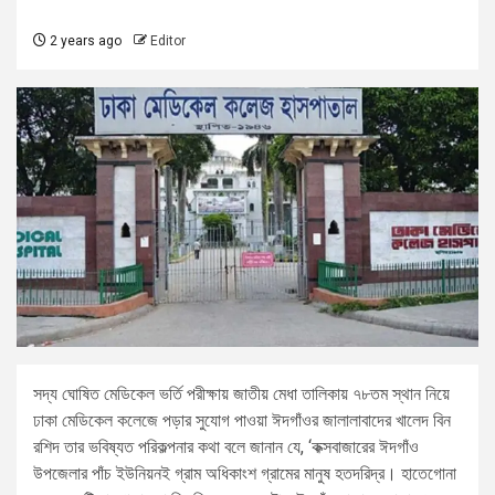
2 years ago
Editor
সদ্য ঘোষিত মেডিকেল ভর্তি পরীক্ষায় জাতীয় মেধা তালিকায় ৭৮তম স্থান নিয়ে
ঢাকা মেডিকেল কলেজে পড়ার সুযোগ পাওয়া ঈদগাঁওর জালালাবাদের খালেদ বিন
রশিদ তার ভবিষ্যত পরিকল্পনার কথা বলে জানান যে, ‘কক্সবাজারের ঈদগাঁও
উপজেলার পাঁচ ইউনিয়নই গ্রাম অধিকাংশ গ্রামের মানুষ হতদরিদ্র। হাতেগোনা