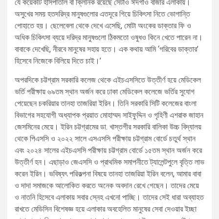
যে কয়েকটি হাসপাতাল বা ক্লিনিক রয়েছে সেটাও ঈদগাঁও বাজার এলাকায়।
অসুখের সময় হতদরিদ্র মানুষগুলোর এতদূরে গিয়ে চিকিৎসা নিতে ভোগান্তি
পোহাতে হয়। ছেলেবেলা থেকে দেখে এসেছি, মোটা অংকের ডাক্তার ফি ও
অধিক চিকিৎসা ব্যয়ে দরিদ্র মানুষগুলো ঠিকমতো ওষুধও কিনে খেতে পারেন না।
বাবাকে দেখেছি, নীরবে মানুষের সহায় হতে। এক কথায় আমি ‘গরিবের ডাক্তার’
হিসেবে নিজেকে বিলিয়ে দিতে চাই।’
অপরদিকে চট্টগ্রাম সরকারি কলেজ থেকে এইচএসসিতে উত্তীর্ণ হয়ে মেডিকেল
ভর্তি পরীক্ষায় ৬৯তম স্থান অর্জন করে ঢাকা মেডিকেল কলেজে ভর্তির সুযোগ
পেয়েছেন চকরিয়ার তানহা তাজরিয়া ইরিন। তিনি সরকারি সিটি কলেজের বাংলা
বিভাগের সহযোগী অধ্যাপক প্রয়াত মোহাম্মদ সাইফুদ্দিন ও গৃহিণী এশরাক জাহান
জেসমিনের মেয়ে। ইরিন চট্টগ্রামের ডা. খাস্তগীর সরকারি বালিকা উচ্চ বিদ্যালয়
থেকে পিএসসি ও ২০২২ সালে এসএসসি পরীক্ষায় চট্টগ্রাম বোর্ডে চতুর্থ স্থান
এবং ২০২৪ সালের এইচএসসি পরীক্ষায় চট্টগ্রাম বোর্ডে ১৫তম স্থান অর্জন করে
উত্তীর্ণ হন। এছাড়াও জেএসসি ও প্রাথমিক সমাপনীতে ট্যালেন্টপুলে বৃত্তি লাভ
করেন ইরিন। ভবিষ্যৎ পরিকল্পনা বিষয়ে তানহা তাজরিয়া ইরিন বলেন, আমার বাবা
ও দাদা সমাজকে আলোকিত করতে অনেক অবদান রেখে গেছেন। তাদের মেয়ে
ও নাতনি হিসেবে এলাকায় সবার স্নেহ এখনো পাচ্ছি। তাদের সেই ধারা অব্যাহত
রাখতে মেডিসিন বিশেষজ্ঞ হয়ে এলাকার অবহেলিত মানুষের সেবা দেওয়ার ইচ্ছা