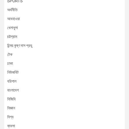
SPORTS
অর্থনীতি
আবহাওয়া
খেলাধুলা
চট্টগ্রাম
চিন্ময় কৃষ্ণ দাস প্রভু
টেক
ঢাকা
নিউজবিট
বরিশাল
বাংলাদেশ
বিজিবি
বিজ্ঞান
বিশ্ব
ব্যবসা