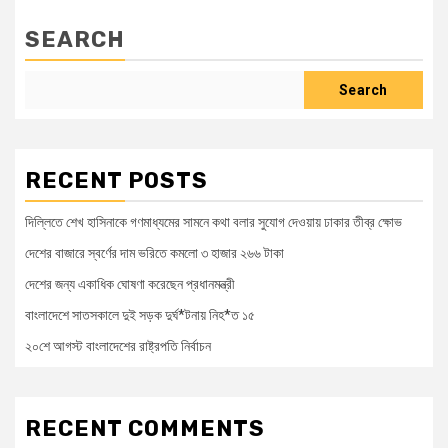
SEARCH
Search
RECENT POSTS
দিল্লিতে শেখ হাসিনাকে গণমাধ্যমের সামনে কথা বলার সুযোগ দেওয়ায় ঢাকার তীব্র ক্ষোভ
দেশের বাজারে স্বর্ণের দাম ভরিতে কমলো ৩ হাজার ২৬৬ টাকা
দেশের জন্য একাধিক ঘোষণা করেছেন প্রধানমন্ত্রী
বাংলাদেশে সাতসকালে দুই সড়ক দুর্ঘ*টনায় নিহ*ত ১৫
২০শে আগস্ট বাংলাদেশের রাষ্ট্রপতি নির্বাচন
RECENT COMMENTS