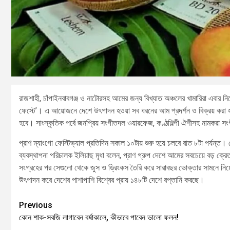
রাজশাহী, চাঁপাইনবাবগঞ্জ ও নাটোরসহ আমের জন্য বিখ্যাত অঞ্চলের খামারিরা এবার ন
ফেস্টে’। এ আয়োজনে দেশে উৎপাদন হওয়া সব ধরনের আম প্রদর্শন ও বিক্রয় করা হব
হবে। সাংস্কৃতিক পর্বে জনপ্রিয় সংগীতদল ওয়ারফেজ, কণ্ঠশিল্পী ঐশীসহ নামকরা সং
প্রাণ ম্যাংগো ফেস্টিভ্যাল প্রতিদিন সকাল ১০টায় শুরু হয়ে চলবে রাত ৮টা পর্যন্ত। 
ব্যবস্থাপনা পরিচালক ইলিয়াছ মৃধা বলেন, প্রাণ গ্রুপ দেশে আমের সবচেয়ে বড় ক্
সংগ্রহের পর সেগুলো থেকে জুস ও ড্রিংকস তৈরি করে সারাবছর ভোক্তার সামনে নিয়
উৎপাদন করে দেশের পাশাপাশি বিশ্বের প্রায় ১৪৮টি দেশে রপ্তানি করছে।
Previous
কোন শাক-সবজি লাগাবেন বর্ষাকালে, কীভাবে পাবেন ভালো ফলন!