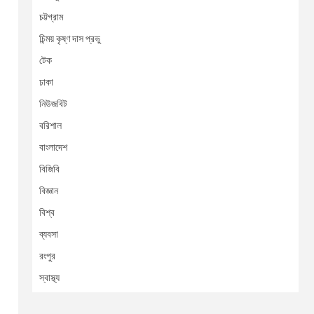
চট্টগ্রাম
চিন্ময় কৃষ্ণ দাস প্রভু
টেক
ঢাকা
নিউজবিট
বরিশাল
বাংলাদেশ
বিজিবি
বিজ্ঞান
বিশ্ব
ব্যবসা
রংপুর
স্বাস্থ্য