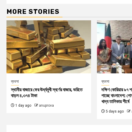
MORE STORIES
ব্যবসা
ব্যবসা
স্থানীয় বাজারে ফের ঊর্ধ্বমুখী স্বর্ণের বাজার, ভরিতে
দক্ষিণ কোরিয়ার ৯৭ শ
বাড়ল ৪,৩৭৪ টাকা
পাচ্ছে বাংলাদেশ: পোশ
খাদ্য তালিকায় শীর্ষে
1 day ago
anuprova
5 days ago