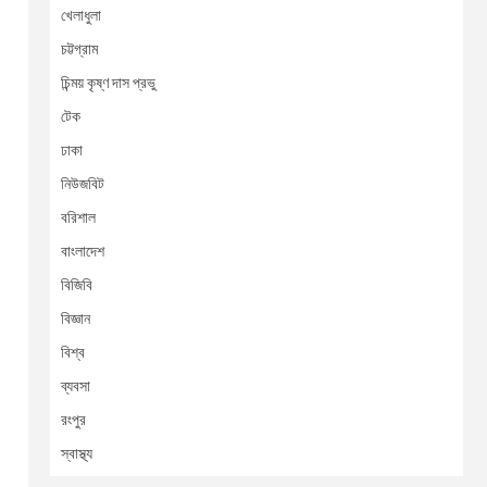
খেলাধুলা
চট্টগ্রাম
চিন্ময় কৃষ্ণ দাস প্রভু
টেক
ঢাকা
নিউজবিট
বরিশাল
বাংলাদেশ
বিজিবি
বিজ্ঞান
বিশ্ব
ব্যবসা
রংপুর
স্বাস্থ্য