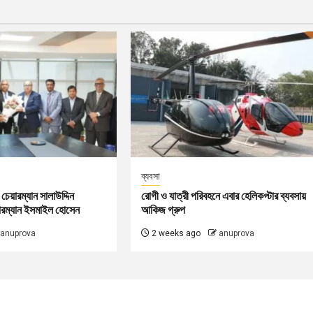
ব্যবসা
চেয়ারম্যান সালাউদ্দিন
রোগী ও যাত্রী পরিবহনে এবার হেলিকপ্টার ব্যবসায়
ারম্যান ইসমাইল হোসেন
আকিজ গ্রুপ
anuprova
2 weeks ago
anuprova