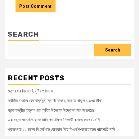
SEARCH
Search
RECENT POSTS
দেশের সব বিভাগেই বৃষ্টির পূর্বাভাস
স্থানীয় বাজারে ফের ঊর্ধ্বমুখী স্বর্ণের বাজার, ভরিতে বাড়ল ৪,৩৭৪ টাকা
প্রধানমন্ত্রীর তত্ত্বাবধানে স্মৃতির উদ্দেশ্যে উদ্বোধন হবে জাদুঘরের
এক বছরে ময়মনসিংহে সরকারি প্রাথমিকে শিক্ষার্থী কমেছে লাখের বেশি
শ্যামনগরে ১২ জনের বিএনপিতে যোগদান ঘিরে বিএনপি-জামায়াতের পাল্টাপাল্টি দাবি