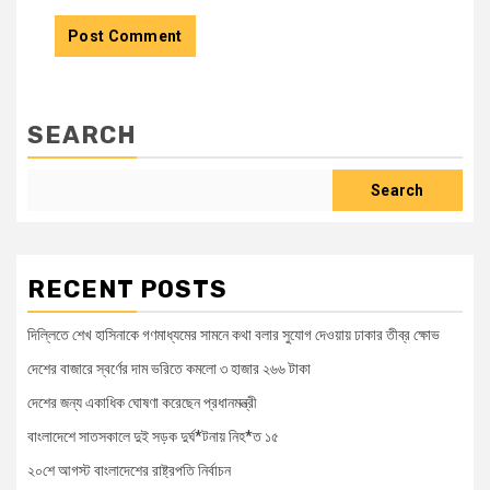
SEARCH
Search
RECENT POSTS
দিল্লিতে শেখ হাসিনাকে গণমাধ্যমের সামনে কথা বলার সুযোগ দেওয়ায় ঢাকার তীব্র ক্ষোভ
দেশের বাজারে স্বর্ণের দাম ভরিতে কমলো ৩ হাজার ২৬৬ টাকা
দেশের জন্য একাধিক ঘোষণা করেছেন প্রধানমন্ত্রী
বাংলাদেশে সাতসকালে দুই সড়ক দুর্ঘ*টনায় নিহ*ত ১৫
২০শে আগস্ট বাংলাদেশের রাষ্ট্রপতি নির্বাচন