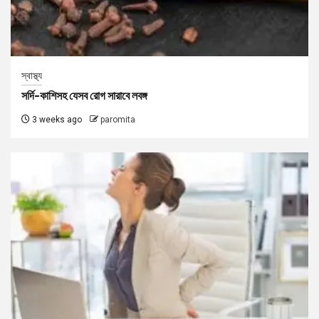
স্বাস্থ্য
সর্দি-কাশিসহ যেসব রোগ সারাবে লবঙ্গ
3 weeks ago
paromita