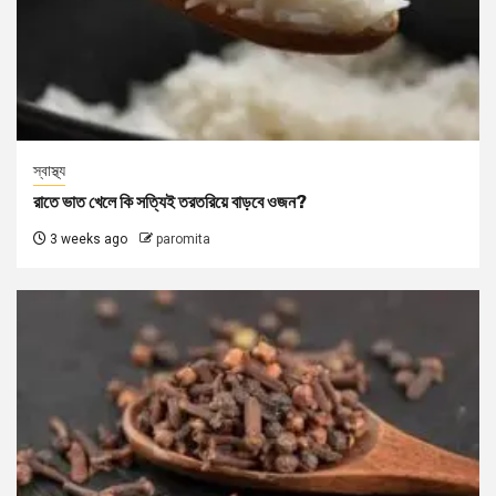
স্বাস্থ্য
রাতে ভাত খেলে কি সত্যিই তরতরিয়ে বাড়বে ওজন?
3 weeks ago
paromita