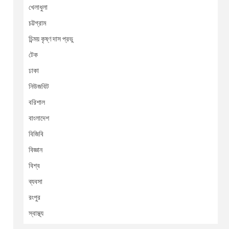
খেলাধুলা
চট্টগ্রাম
চিন্ময় কৃষ্ণ দাস প্রভু
টেক
ঢাকা
নিউজবিট
বরিশাল
বাংলাদেশ
বিজিবি
বিজ্ঞান
বিশ্ব
ব্যবসা
রংপুর
স্বাস্থ্য