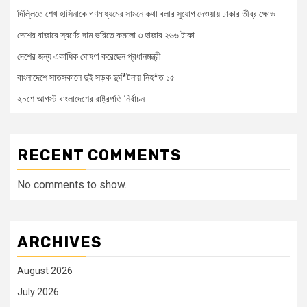
দিল্লিতে শেখ হাসিনাকে গণমাধ্যমের সামনে কথা বলার সুযোগ দেওয়ায় ঢাকার তীব্র ক্ষোভ
দেশের বাজারে স্বর্ণের দাম ভরিতে কমলো ৩ হাজার ২৬৬ টাকা
দেশের জন্য একাধিক ঘোষণা করেছেন প্রধানমন্ত্রী
বাংলাদেশে সাতসকালে দুই সড়ক দুর্ঘ*টনায় নিহ*ত ১৫
২০শে আগস্ট বাংলাদেশের রাষ্ট্রপতি নির্বাচন
RECENT COMMENTS
No comments to show.
ARCHIVES
August 2026
July 2026