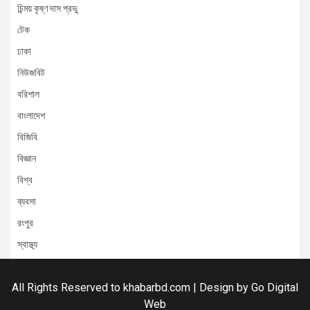
চিন্ময় কৃষ্ণ দাস প্রভু
টেক
ঢাকা
নিউজবিট
বরিশাল
বাংলাদেশ
বিজিবি
বিজ্ঞান
বিশ্ব
ব্যবসা
রংপুর
স্বাস্থ্য
All Rights Reserved to khabarbd.com | Design by
Go Digital
Web