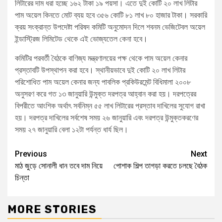
লিটারের দাম ধরা হচ্ছে ১৬২ টাকা ১৯ পয়সা। এতে দুই কোটি ২০ লাখ লিটার
পাম অয়েল কিনতে মোট ব্যয় হবে ৩৫৬ কোটি ৮১ লাখ ৮০ হাজার টাকা। সরকারি
ক্রয় সংক্রান্ত উপদেষ্টা পরিষদ কমিটি অনুমোদন দিলে শবনম ভেজিটেবল অয়েল
ইন্ডাস্ট্রিজ লিমিটেড থেকে এই ভোজ্যতেল কেনা হবে।
কমিটির পরবর্তী বৈঠকে বাণিজ্য মন্ত্রণালয়ের পক্ষ থেকে পাম অয়েল কেনার
প্রস্তাবটি উপস্থাপন করা হবে। স্থানীয়ভাবে দুই কোটি ২০ লাখ লিটার
পরিশোধিত পাম অয়েল কেনার জন্য পাবলিক প্রকিউরমেন্ট বিধিমালা ২০০৮
অনুসরণ করে গত ১৩ জানুয়ারি উন্মুক্ত দরপত্র আহ্বান করা হয়। দরপত্রের
বিপরীতে আংশিক অর্থাৎ সর্বনিম্ন ৫৫ লাখ লিটারের প্রস্তাব দাখিলের সুযোগ রাখা
হয়। দরপত্র দাখিলের সর্বশেষ সময় ২৬ জানুয়ারি এবং দরপত্র উন্মুক্তকরণের
সময় ২৭ জানুয়ারি বেলা ১২টা পর্যন্ত ধার্য ছিল।
Previous
Next
মাঠ জুড়ে সোনালী ধান তবে দাম নিয়ে
পোশাক শিল্প তাগড়া করতে চলছে বৈঠক
চিন্তা
MORE STORIES